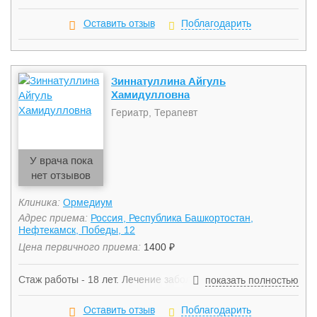
как патологии шейного отдела позвоночника, протрузия
диска, межпозвоночная грыжа, ишиалгия, остеохондроз,
Оставить отзыв
Поблагодарить
остеопороз, сколиоз, радикулит, травма позвоночника,
люмбаго.
Зиннатуллина Айгуль
Хамидулловна
Гериатр, Терапевт
У врача пока
нет отзывов
Клиника:
Ормедиум
Адрес приема:
Россия, Республика Башкортостан,
Нефтекамск, Победы, 12
Цена первичного приема:
1400 ₽
Стаж работы - 18 лет. Лечение заболеваний дыхательной,
показать полностью
сердечно-сосудистой, пищеварительной,
мочевыделительной, нервной систем. Функциональные
Оставить отзыв
Поблагодарить