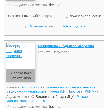
Цена первичного приема:
бесплатно
Оказывает широкий спектр медицинской помощи,
показать полностью
ориентируясь на возрастные особенности пациента.
Координирует лечение, назначаемое врачами для
Оставить отзыв
Поблагодарить
достижения результативности и эффекта в кратчайшие
сроки.
Меркушева Людмила Игоревна
Гериатр, Нефролог
У врача пока
нет отзывов
Клиника:
Российский национальный исследовательский
медицинский университет имени Н.И. Пирогова (РНИМУ)
Адрес приема:
Ботанический сад (МЦК),
Россия,
Москва, Леонова 1-я, 16
Цена первичного приема:
бесплатно