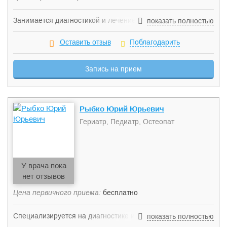
Занимается диагностикой и лечением различных
показать полностью
заболеваний почек и мочевыводящих путей таких, как
нефротический синдром, гематурия, инфекции
Оставить отзыв
Поблагодарить
мочевыводящих путей, тубулопатии, мочекаменная
болезнь, наследственные нефриты, хроническая почечная
Запись на прием
недостаточность в додиализной стадии, ренальная
артериальная гипертензия.
Рыбко Юрий Юрьевич
Гериатр, Педиатр, Остеопат
У врача пока
нет отзывов
Цена первичного приема:
бесплатно
Специализируется на диагностике и лечении болевых
показать полностью
синдромов в шейном, грудном, поясничном отделах