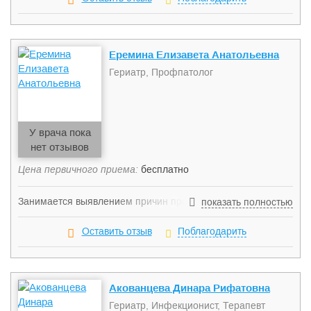
Еремина Елизавета Анатольевна
Гериатр, Профпатолог
У врача пока
нет отзывов
Цена первичного приема:
бесплатно
Занимается выявлением причин профессиональный
показать полностью
заболеваний, их лечением и профилактическими
мероприятиями, а также проводит предварительные
Оставить отзыв
Поблагодарить
(перед устройством на работу) и периодические
профосмотры. Разработка профилактических мер,
направленных на укрепление иммунитета и увеличение
продолжительности жизни пациента. Медицинская помощь
Акованцева Динара Рифатовна
инвалидам, пациентам, страдающим от хронических
Гериатр, Инфекционист, Терапевт