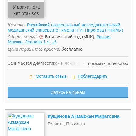
У врача пока
нет отзывов
Клиника:
Российский национальный исследовательский
медицинский университет имени Н.И. Пирогова (РНИМУ)
Адрес приема:
Ботанический сад (МЦК),
Россия,
Москва, Леонова 1-я, 16
Цена первичного приема:
бесплатно
Занимается диагностикой и лечением заболеваний
показать полностью
сердечнососудистой системы, дыхательной системы,
инфекционных заболеваний, в том числе бронхита,
Оставить отзыв
Поблагодарить
ветрянки, простуды, ОРЗ и ОРВИ, краснухи, пищевого
отравления и др. Оказывает широкий спектр медицинской
Запись на прием
помощи, ориентируясь на возрастные особенности
пациента. Координирует лечение, назначаемое врачами
для достижения результативности и эффекта в кратчайшие
сроки.
Кущанова Акмаржан Маратовна
Гериатр, Психиатр