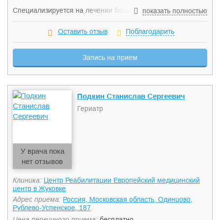
Специализируется на лечении больных с эндокринной
показать полностью
патологией такой, как заболевания щитовидной железы,
гестационный сахарный диабет, ведение беременных с
Оставить отзыв
Поблагодарить
гестационным сахарным диабетом, патологией
щитовидной железы, ожирение, метаболический синдром,
Запись на прием
синдром поликистозных яичников и т.д.
Подкин Станислав Сергеевич
Гериатр
У врача пока
нет отзывов
Клиника:
Центр Реабилитации Европейский медицинский
центр в Жуковке
Адрес приема:
Россия, Московская область, Одинцово,
Рублево-Успенское, 187
Цена первичного приема:
бесплатно