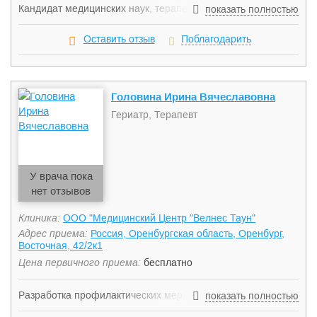
Кандидат медицинских наук, терапевт широкого профиля с
показать полностью
опытом работы в кардиологии, гематологии, гериатрии.
Опыт работы в Израиле, врачебная лицензия государства
Оставить отзыв
Поблагодарить
Израиль. 6 лет работы в должности заведующего
терапевтическим отделением. Свободно владеет
английским, ивритом.
Головина Ирина Вячеславовна
Гериатр, Терапевт
У врача пока
нет отзывов
Клиника:
ООО "Медицинский Центр "Велнес Таун"
Адрес приема:
Россия, Оренбургская область, Оренбург,
Восточная, 42/2к1
Цена первичного приема:
бесплатно
Разработка профилактических мер, направленных на
показать полностью
укрепление иммунитета и увеличение продолжительности