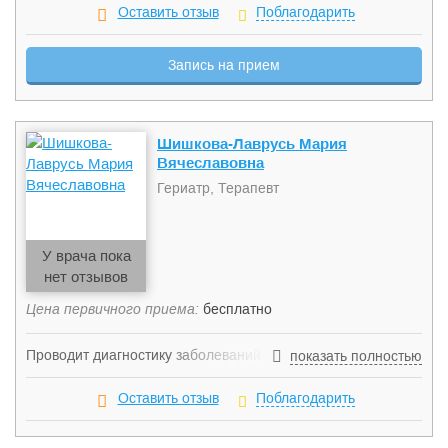
жизни пациента. Медицинская помощь инвалидам,
Оставить отзыв
Поблагодарить
пациентам, страдающим от хронических заболеваний.
Повышение самостоятельности пациента и улучшение
Запись на прием
качества жизни. Специализируется на лечении
заболеваний сердечно-сосудистой системы, органов
дыхания, мочевыводящих путей, желудочно-кишечного
тракта, эндокринных заболеваний.
Шишкова-Лаврусь Мария
Вячеславовна
Гериатр, Терапевт
У врача пока
нет отзывов
Цена первичного приема:
бесплатно
Проводит диагностику заболеваний дыхательной системы,
показать полностью
лечение больных кардиологического профиля, диагностику
и лечение заболеваний органов пищеварения, лечение
Оставить отзыв
Поблагодарить
больных с сочетанной патологией.