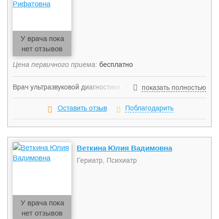
заболеваний. Повышение самостоятельности пациента и
улучшение качества жизни.
У врача пока
нет отзывов
Цена первичного приема:
бесплатно
Врач ультразвуковой диагностики. Проводит ультразвуковое
показать полностью
исследование органов брюшной полости и забрюшинного
пространства, гинекологии, урологии, мочевыделительной
Оставить отзыв
Поблагодарить
системы, щитовидной железы, молочных желез,
лимфатической системы.
Веткина Юлия Вадимовна
Гериатр, Психиатр
У врача пока
нет отзывов