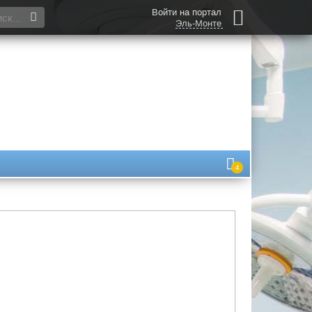
Войти на портал
Эль-Монте
4