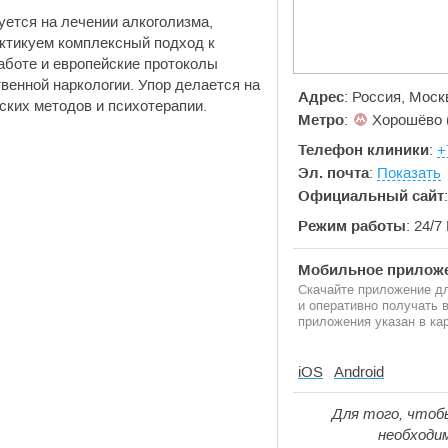
ется на лечении алкоголизма,
ктикуем комплексный подход к
аботе и европейские протоколы
венной наркологии. Упор делается на
Адрес
: Россия, Моск
ких методов и психотерапии.
Метро
:
Хорошёво 
Телефон клиники
:
+
Эл. почта
:
Показать
Официальный сайт
Режим работы
: 24/
Мобильное приложе
Скачайте приложение дл
и оперативно получать
приложения указан в кар
iOS
Android
Для того, чтоб
необходи