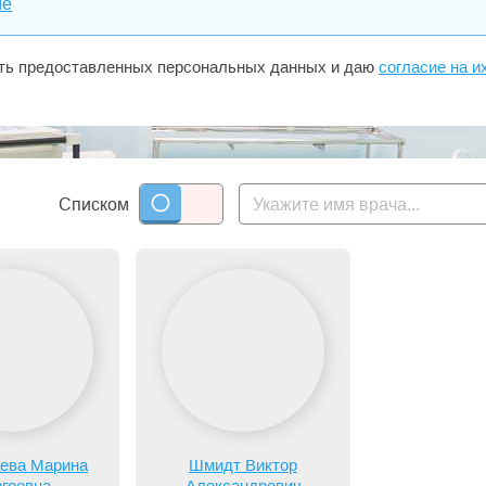
ме
сть предоставленных персональных данных и даю
согласие на и
Списком
ева Марина
Шмидт Виктор
геевна
Александрович