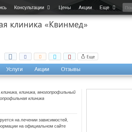
ись
Консультации
Цены
Акции
Еще
ая клиника «Квинмед»
Еще
Услуги
Акции
Отзывы
 клиника, клиника, многопрофильный
гопрофильная клиника
руется на лечении зависимостей,
нформации на официальном сайте