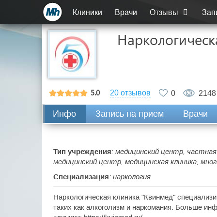
Клиники
Врачи
Отзывы
Зап
Наркологическ
5.0
20 отзывов
0
2148
Инфо
Запись на прием
Врачи
Тип учреждения
: медицинский центр, частная
медицинский центр, медицинская клиника, мно
Специализация
: наркология
Наркологическая клиника "Квинмед" специализи
таких как алкоголизм и наркомания. Больше и