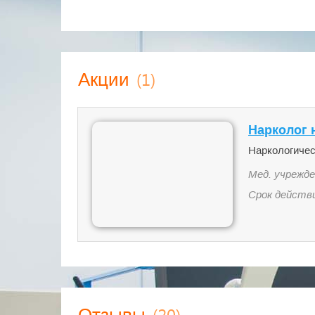
(1)
Акции
Нарколог н
Наркологичес
Мед. учрежде
Срок действ
(20)