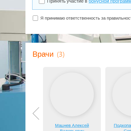
Принять участие в
бонусной програм
Я принимаю ответственность за правильно
(3)
Врачи
Мацнев Алексей
Подкопа
Валерьевич
Сер