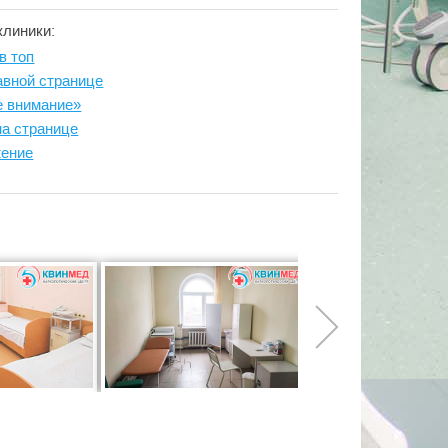
клиники:
в топ
авной странице
е внимание»
на странице
жение