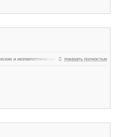
еских и неэпилептических приступов (обмороки,
показать полностью