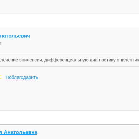
Анатольевич
г
 лечение эпилепсии, дифференциальную диагностику эпилептич
 делает ЭЭГ.
Поблагодарить
я Анатольевна