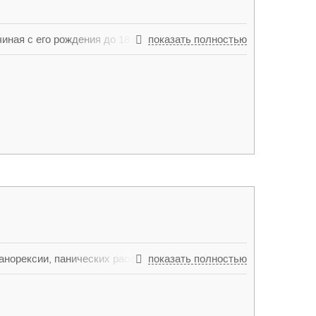
ная с его рождения до 18 лет.
показать полностью
анорексии, панических расстройств, страхов,
показать полностью
их психических расстройств.