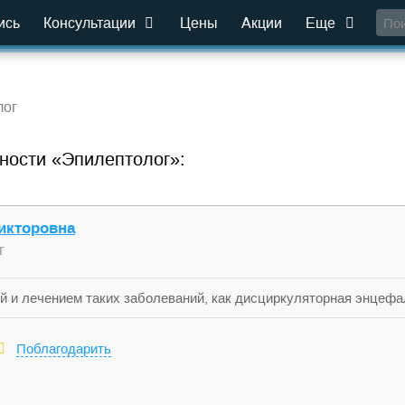
ись
Консультации
Цены
Акции
Еще
лог
ности «Эпилептолог»:
икторовна
г
й и лечением таких заболеваний, как дисциркуляторная энцефа
ертоническая болезнь, ЧМТ, эпилепсия, эписиндром, синдром вн
нимается приемом пациентов и психологическими консультациям
Поблагодарить
сихологических травмах, эмоциональных проблемах, жизненных 
еуверенности в себе и т.д.