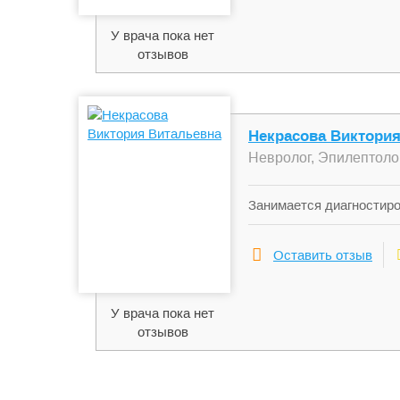
У врача пока нет
отзывов
Некрасова Виктори
Невролог, Эпилептоло
Занимается диагностиро
головной мозг), перифе
головного мозга, эпиле
Оставить отзыв
У врача пока нет
отзывов