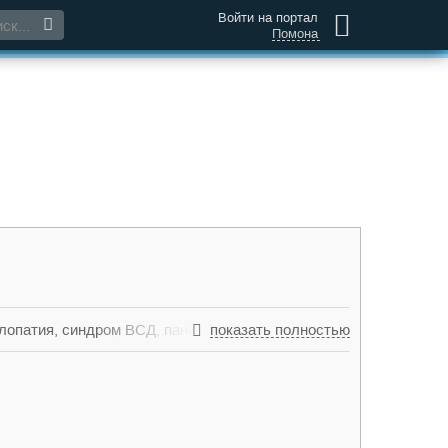
Войти на портал
Помона
лопатия, синдром ВСД, панические атаки,
показать полностью
утричерепных гипертензий, венозная
и при низкой самооценке, потере смысла жизни,
проблемах (развод, смерть близкого),