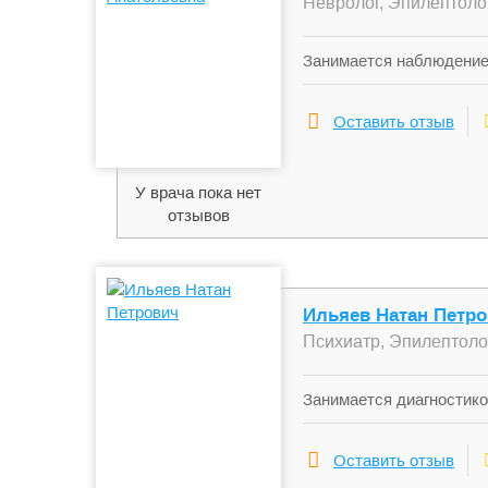
Невролог, Эпилептоло
Занимается наблюдением
Оставить отзыв
У врача пока нет
отзывов
Ильяев Натан Петр
Психиатр, Эпилептоло
Занимается диагностико
фобий, шизофрении, ман
Оставить отзыв