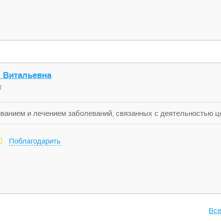
я Витальевна
г
ванием и лечением заболеваний, связанных с деятельностью це
рической нервной системы (то есть нервные волокна). Занимает
птических приступов, невритов, энцефалопатии, нарушений кров
Поблагодарить
Все