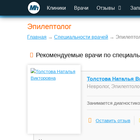
Клиники
Врачи
Отзывы
Зап
Эпилептолог
Главная
→
Специальности врачей
→ Эпилепто
Рекомендуемые врачи по специаль
Толстова Наталья В
Невролог, Эпилептоло
Занимается диагностико
мигрень, обмороки, гип
энцефалопатия и др. За
Оставить отзыв
проблемах в общении, п
конфликтах с родными, н