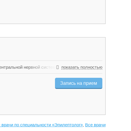
нтральной нервной системы (спинной мозг,
показать полностью
ся терапией опухолевых образований спинного/
ообращения, актуальные для головного мозга.
Запись на прием
 врачи по специальности «Эпилептолог»
,
Все врачи