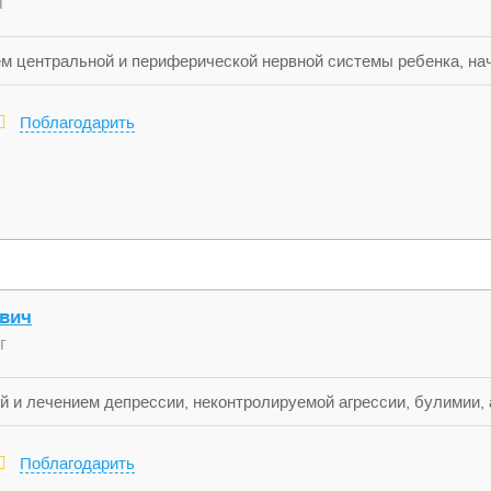
г
 центральной и периферической нервной системы ребенка, начи
Поблагодарить
ович
г
й и лечением депрессии, неконтролируемой агрессии, булимии, 
иакально-депрессивного психоза, навязчивых состояний и друг
Поблагодарить