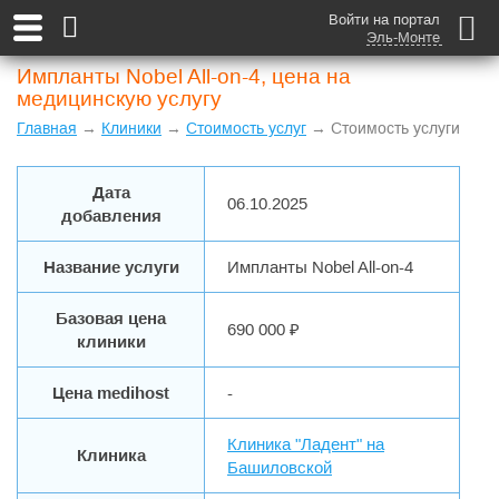
Войти на портал
Эль-Монте
Импланты Nobel All-on-4, цена на
медицинскую услугу
Главная
→
Клиники
→
Стоимость услуг
→ Стоимость услуги
Дата
06.10.2025
добавления
Название услуги
Импланты Nobel All-on-4
Базовая цена
690 000 ₽
клиники
Цена medihost
-
Клиника "Ладент" на
Клиника
Башиловской