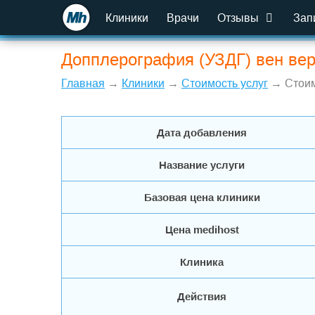
Клиники
Врачи
Отзывы
Зап
Допплерография (УЗДГ) вен вер
Главная
→
Клиники
→
Стоимость услуг
→ Стоим
Дата добавления
Название услуги
Базовая цена клиники
Цена medihost
Клиника
Действия