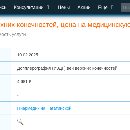
ись
Консультации
Цены
Акции
Еще
хних конечностей, цена на медицинскую
ость услуги
10.02.2025
Допплерография (УЗДГ) вен верхних конечностей
4 681 ₽
-
Ниармедик на Нагатинской