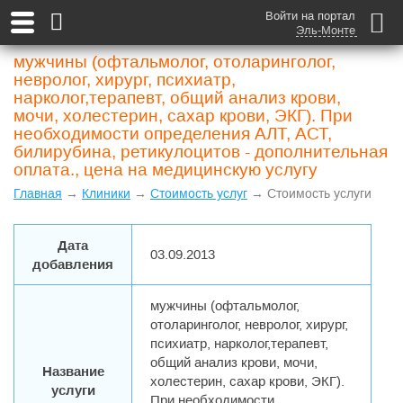
Войти на портал
Эль-Монте
мужчины (офтальмолог, отоларинголог,
невролог, хирург, психиатр,
нарколог,терапевт, общий анализ крови,
мочи, холестерин, сахар крови, ЭКГ). При
необходимости определения АЛТ, АСТ,
билирубина, ретикулоцитов - дополнительная
оплата., цена на медицинскую услугу
Главная
→
Клиники
→
Стоимость услуг
→ Стоимость услуги
Дата
03.09.2013
добавления
мужчины (офтальмолог,
отоларинголог, невролог, хирург,
психиатр, нарколог,терапевт,
общий анализ крови, мочи,
Название
холестерин, сахар крови, ЭКГ).
услуги
При необходимости