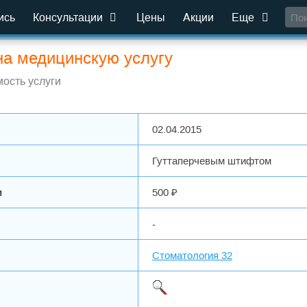
ись
Консультации
Цены
Акции
Еще
на медицинскую услугу
ость услуги
02.04.2015
Гуттаперчевым штифтом
и
500 ₽
-
Стоматология 32