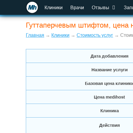
Клиники
Врачи
Отзывы
Зап
Гуттаперчевым штифтом, цена 
Главная
→
Клиники
→
Стоимость услуг
→ Стоим
Дата добавления
Название услуги
Базовая цена клиник
Цена medihost
Клиника
Действия