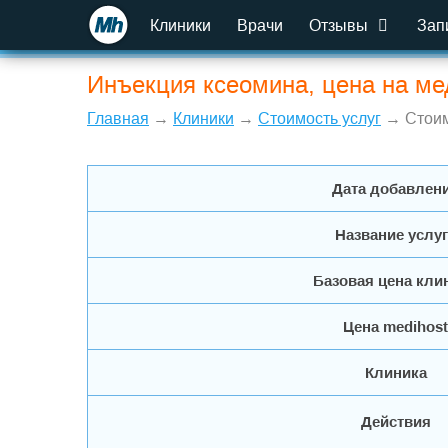
Клиники
Врачи
Отзывы
Зап
Инъекция ксеомина, цена на ме
Главная
→
Клиники
→
Стоимость услуг
→ Стоим
Дата добавлен
Название услу
Базовая цена кли
Цена medihost
Клиника
Действия