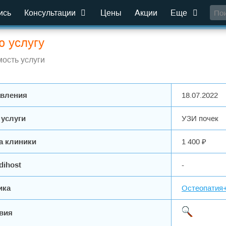
ись
Консультации
Цены
Акции
Еще
ю услугу
ость услуги
авления
18.07.2022
 услуги
УЗИ почек
а клиники
1 400 ₽
dihost
-
ика
Остеопатия
вия