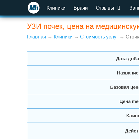
Клиники
Врачи
Отзывы
Зап
УЗИ почек, цена на медицинску
Главная
→
Клиники
→
Стоимость услуг
→ Стоим
Дата доб
Название
Базовая цен
Цена me
Клин
Дейст