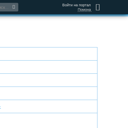
Войти на портал
Помона
+