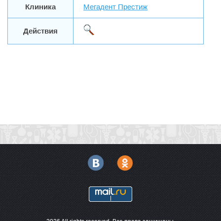
Клиника
Мегадент Престиж
Действия