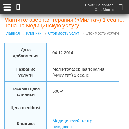
Войти на портал
Эль-Монте
Магнитолазерная терапия («Милта») 1 сеанс,
цена на медицинскую услугу
Главная
→
Клиники
→
Стоимость услуг
→ Стоимость услуги
Дата
04.12.2014
добавления
Название
Магнитолазерная терапия
услуги
(«Милта») 1 сеанс
Базовая цена
500 ₽
клиники
Цена medihost
-
Медицинский центр
Клиника
''Мадикан''