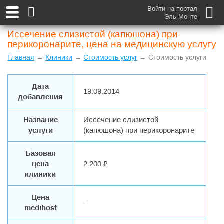
Войти на портал
Эль-Монте
Иссечение слизистой (капюшона) при
перикоронарите, цена на медицинскую услугу
Главная
→
Клиники
→
Стоимость услуг
→ Стоимость услуги
Дата
19.09.2014
добавления
Название
Иссечение слизистой
услуги
(капюшона) при перикоронарите
Базовая
цена
2 200 ₽
клиники
Цена
-
medihost