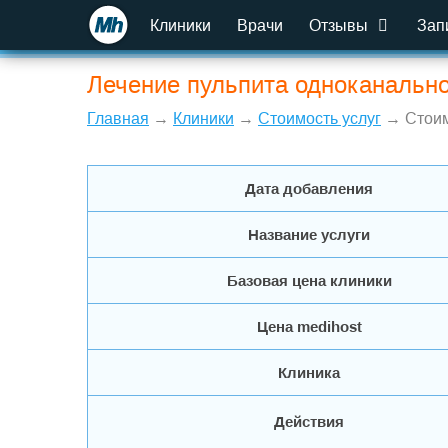
Клиники
Врачи
Отзывы
Зап
Лечение пульпита одноканально
Главная
→
Клиники
→
Стоимость услуг
→ Стоим
Дата добавления
Название услуги
Базовая цена клиники
Цена medihost
Клиника
Действия