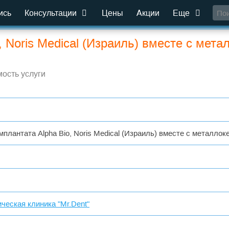
ись
Консультации
Цены
Акции
Еще
, Noris Medical (Израиль) вместе с мет
ость услуги
мплантата Alpha Bio, Noris Medical (Израиль) вместе с металло
ческая клиника "Mr.Dent"