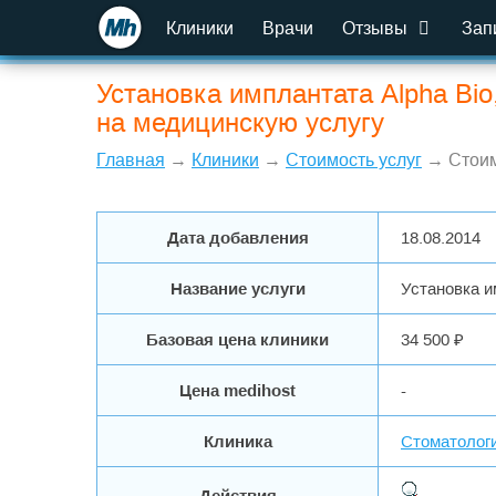
Клиники
Врачи
Отзывы
Зап
Установка имплантата Alpha Bio
на медицинскую услугу
Главная
→
Клиники
→
Стоимость услуг
→ Стоим
Дата добавления
18.08.2014
Название услуги
Установка и
Базовая цена клиники
34 500 ₽
Цена medihost
-
Клиника
Стоматологи
Действия