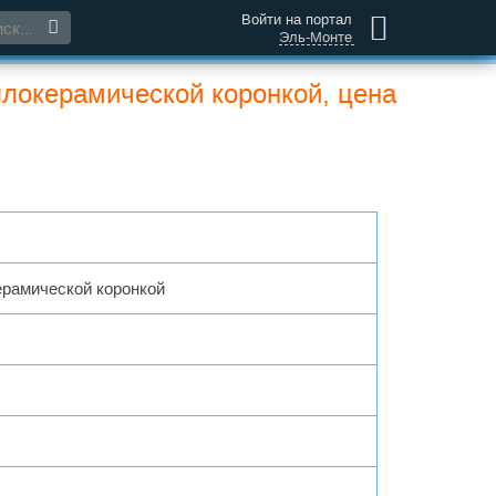
Войти на портал
Эль-Монте
аллокерамической коронкой, цена
керамической коронкой