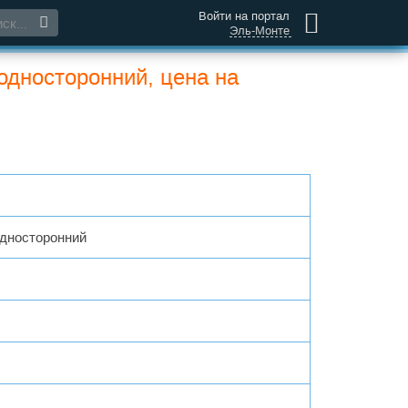
Войти на портал
Эль-Монте
 односторонний, цена на
односторонний