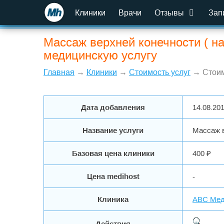
Клиники
Врачи
Отзывы
Зап
Массаж верхней конечности ( на
медицинскую услугу
Главная
→
Клиники
→
Стоимость услуг
→ Стоим
Дата добавления
14.08.20
Название услуги
Массаж в
Базовая цена клиники
400 ₽
Цена medihost
-
Клиника
ABC Мед
Действия