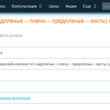
ись
Консультации
Цены
Акции
Еще
дплечье – плечо – предплечье – кисть)
ость услуги
14
ерхней конечности ( надплечье – плечо – предплечье – кисть) 
ицина на Курской