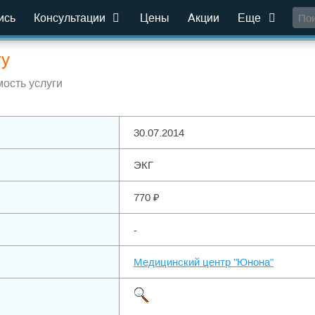
ись
Консультации
Цены
Акции
Еще
гу
ость услуги
30.07.2014
ЭКГ
770 ₽
-
Медицинский центр "Юнона"