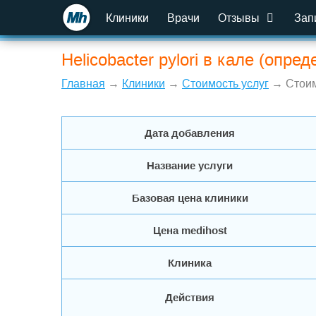
Клиники
Врачи
Отзывы
Зап
Helicobacter pylori в кале (опр
Главная
→
Клиники
→
Стоимость услуг
→ Стоим
Дата добавления
Название услуги
Базовая цена клиники
Цена medihost
Клиника
Действия