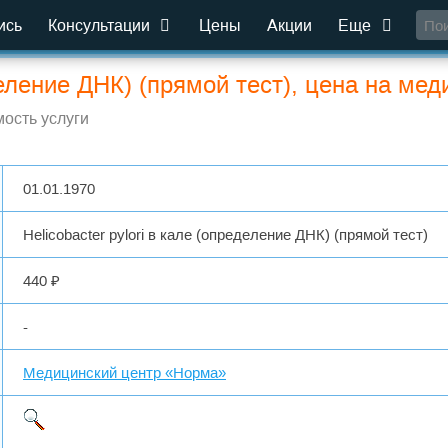
ись
Консультации
Цены
Акции
Еще
еделение ДНК) (прямой тест), цена на ме
ость услуги
01.01.1970
Helicobacter pylori в кале (определение ДНК) (прямой тест)
440 ₽
-
Медицинский центр «Норма»