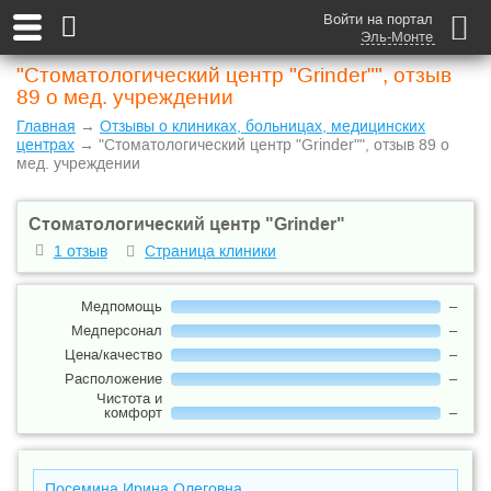
Войти на портал
Эль-Монте
"Стоматологический центр "Grinder"", отзыв
89 о мед. учреждении
Главная
→
Отзывы о клиниках, больницах, медицинских
центрах
→ "Стоматологический центр "Grinder"", отзыв 89 о
мед. учреждении
Стоматологический центр "Grinder"
1 отзыв
Страница клиники
Медпомощь
–
Медперсонал
–
Цена/качество
–
Расположение
–
Чистота и
комфорт
–
Посемина Ирина Олеговна