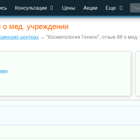
ись
Консультации
Цены
Акции
Еще
8 о мед. учреждении
ицинских центрах
→ "Косметология Генкон", отзыв 88 о мед.
н
ники