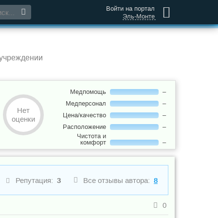
Войти на портал
Эль-Монте
 учреждении
Медпомощь
–
Медперсонал
–
Нет
Цена/качество
–
оценки
Расположение
–
Чистота и
комфорт
–
Репутация:
3
Все отзывы автора:
8
0