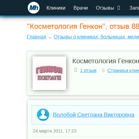
Клиники
Врачи
Отзывы
Зап
"Косметология Генкон", отзыв 8
Главная
→
Отзывы о клиниках, больницах, мед
Косметология Генко
1 отзыв
Страница кли
Волобой Светлана Викторовна
24 марта 2011, 17:23