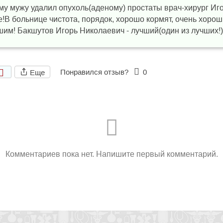
ему мужу удалил опухоль(аденому) простаты врач-хирург Иг
е!В больнице чистота, порядок, хорошо кормят, очень хоро
м! Бакшутов Игорь Николаевич - лучший(один из лучших!) 
Понравился отзыв?
0
Еще
Комментариев пока нет. Напишите первый комментарий.