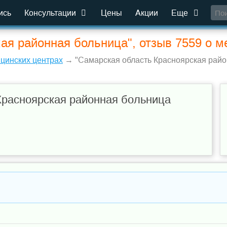
ись
Консультации
Цены
Акции
Еще
ая районная больница", отзыв 7559 о м
ицинских центрах
→ "Самарская область Красноярская район
Красноярская районная больница