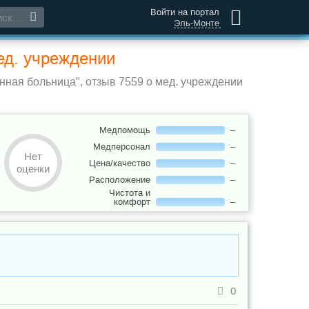
Войти на портал
Эль-Монте
ед. учреждении
ная больница", отзыв 7559 о мед. учреждении
Медпомощь
–
Медперсонал
–
Нет
Цена/качество
–
оценки
Расположение
–
Чистота и
комфорт
–
0