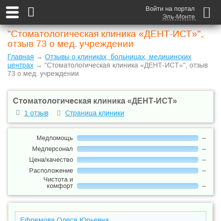
Войти на портал
Эль-Монте
"Стоматологическая клиника «ДЕНТ-ИСТ»",
отзыв 73 о мед. учреждении
Главная
→
Отзывы о клиниках, больницах, медицинских
центрах
→ "Стоматологическая клиника «ДЕНТ-ИСТ»", отзыв
73 о мед. учреждении
Стоматологическая клиника «ДЕНТ-ИСТ»
1 отзыв
Страница клиники
Медпомощь
–
Медперсонал
–
Цена/качество
–
Расположение
–
Чистота и
комфорт
–
Ефремова Олеся Юрьевна