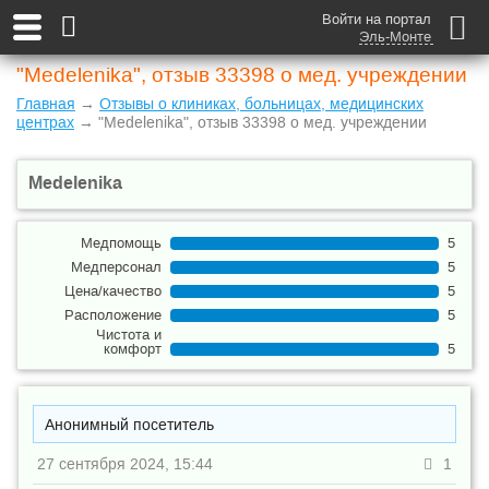
Войти на портал
Эль-Монте
"Medelenika", отзыв 33398 о мед. учреждении
Главная
→
Отзывы о клиниках, больницах, медицинских
центрах
→ "Medelenika", отзыв 33398 о мед. учреждении
Medelenika
Медпомощь
5
Медперсонал
5
Цена/качество
5
Расположение
5
Чистота и
комфорт
5
Анонимный посетитель
27 сентября 2024, 15:44
1