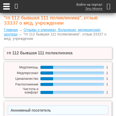
Войти на портал
Эль-Монте
"гп 112 бывшая 111 поликлиника", отзыв
33337 о мед. учреждении
Главная
→
Отзывы о клиниках, больницах, медицинских
центрах
→ "гп 112 бывшая 111 поликлиника", отзыв 33337 о
мед. учреждении
гп 112 бывшая 111 поликлиника
Медпомощь
1
Медперсонал
1
Цена/качество
1
Расположение
1
Чистота и
комфорт
1
Анонимный посетитель