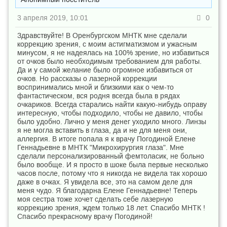
3 апреля 2019, 10:01
0
Здравствуйте! В Оренбургском МНТК мне сделали
коррекцию зрения, с моим астигматизмом и ужасным
минусом, я не надеялась на 100% зрение, но избавиться
от очков было необходимым требованием для работы.
Да и у самой желание было огромное избавиться от
очков. Но рассказы о лазерной коррекции
воспринимались мной и близкими как о чем-то
фантастическом, вся родня всегда была в рядах
очкариков. Всегда старались найти какую-нибудь оправу
интересную, чтобы подходило, чтобы не давило, чтобы
было удобно. Лично у меня денег уходило много. Линзы
я не могла вставить в глаза, да и не для меня они,
аллергия. В итоге попала я к врачу Погодиной Елене
Геннадьевне в МНТК "Микрохирургия глаза". Мне
сделали персонализированный фемтоласик, не больно
было вообще. И я просто в шоке была первые несколько
часов после, потому что я никогда не видела так хорошо
даже в очках. Я увидела все, это на самом деле для
меня чудо. Я благодарна Елене Геннадьевне! Теперь
моя сестра тоже хочет сделать себе лазерную
коррекцию зрения, ждем только 18 лет. Спасибо МНТК !
Спасибо прекрасному врачу Погодиной!