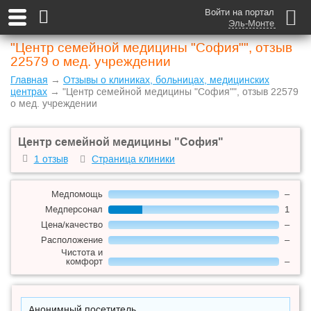
Войти на портал
Эль-Монте
"Центр семейной медицины "София"", отзыв
22579 о мед. учреждении
Главная
→
Отзывы о клиниках, больницах, медицинских
центрах
→ "Центр семейной медицины "София"", отзыв 22579
о мед. учреждении
Центр семейной медицины "София"
1 отзыв
Страница клиники
Медпомощь
–
Медперсонал
1
Цена/качество
–
Расположение
–
Чистота и
комфорт
–
Анонимный посетитель