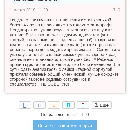
1 марта 2019, 11:20
0
Ох, долго нас связывают отношения с этой клиникой
более 3-х лет, и в последние 1,5 года-это катастрофа.
Неоднократно путали результаты анализов с другими
детьми. Высылают анализы другим адресатам (хотя
каждый раз напоминаешь адрес эл.почты!), то крови не
хватит на анализ и нужно перездать (это же стресс для
ребенка, через день ходить и кровь здавать!. Сегодня это
уже случай только с нашей семьей уже наверное 7 раз,
сделали не тот анализ который нужен был!!!! Ребенок
пропил курс таблеток и необходимо было именно на 3 -и
сутки сдать анализ крови с лейкоцитарной формулой,
прислали обычный общий клинический. Лучше обходите
стороной таких не родивых сотрудников и
специалистов!!! НЕ СОВЕТУЮ!
Еще
Понравился отзыв?
0
Оставить свой комментарий