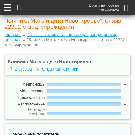
Войти на портал
Эль-Монте
"Клиника Мать и дитя Новогиреево", отзыв
22392 о мед. учреждении
Главная
→
Отзывы о клиниках, больницах, медицинских
центрах
→ "Клиника Мать и дитя Новогиреево", отзыв 22392 о
мед. учреждении
Клиника Мать и дитя Новогиреево
2 отзыва
Страница клиники
Медпомощь
–
Медперсонал
–
Цена/качество
–
Расположение
–
Чистота и
комфорт
–
Анонимный посетитель