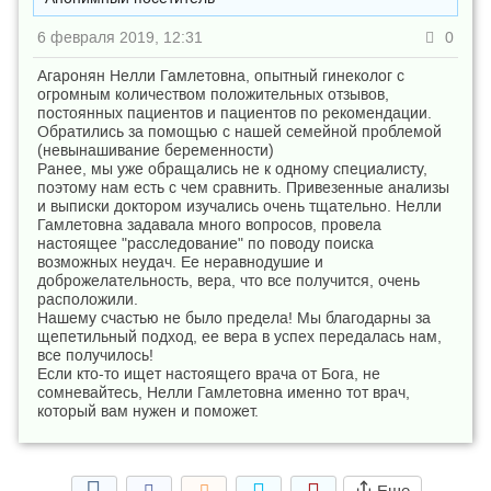
6 февраля 2019, 12:31
0
Агаронян Нелли Гамлетовна, опытный гинеколог с
огромным количеством положительных отзывов,
постоянных пациентов и пациентов по рекомендации.
Обратились за помощью с нашей семейной проблемой
(невынашивание беременности)
Ранее, мы уже обращались не к одному специалисту,
поэтому нам есть с чем сравнить. Привезенные анализы
и выписки доктором изучались очень тщательно. Нелли
Гамлетовна задавала много вопросов, провела
настоящее "расследование" по поводу поиска
возможных неудач. Ее неравнодушие и
доброжелательность, вера, что все получится, очень
расположили.
Нашему счастью не было предела! Мы благодарны за
щепетильный подход, ее вера в успех передалась нам,
все получилось!
Если кто-то ищет настоящего врача от Бога, не
сомневайтесь, Нелли Гамлетовна именно тот врач,
который вам нужен и поможет.
Еще