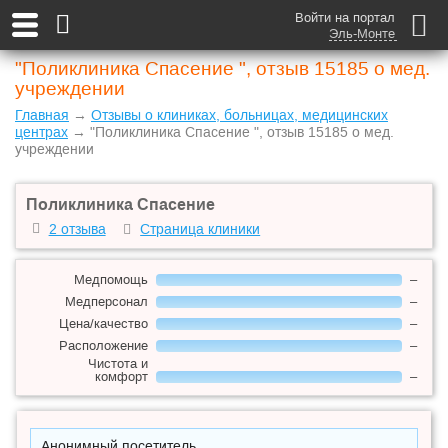
Войти на портал
Эль-Монте
"Поликлиника Спасение ", отзыв 15185 о мед.
учреждении
Главная
→
Отзывы о клиниках, больницах, медицинских
центрах
→ "Поликлиника Спасение ", отзыв 15185 о мед.
учреждении
Поликлиника Спасение
2 отзыва
Страница клиники
Медпомощь
–
Медперсонал
–
Цена/качество
–
Расположение
–
Чистота и
комфорт
–
Анонимный посетитель