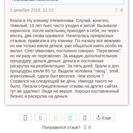
3 декабря 2016, 22:23
0
Клала в эту клинику племянника. Случай, конечно,
тяжелый. 10 лет пьет, часто уходил в запой. Вызывали
нарколога, после капельниц приходил в себя, но через
месяц, два снова срывался. Начиталась прекрасных
отзывов, привезли в эту клинику. По-началу все вежливо.
но как только взяли деньги, уже общаться никто особо не
желал. Олег Иванович, постоянно говорил: "Перезвоню",
но ни разу не перезвонил. За каждую дополнительную
процедуру: деньги,деньги, деньги и постоянная
раскрутка на реабилитацию. За пять дней, брали и доп.
процедуры взяли 85 т.р. Выдали человека "овощ", злой,
агрессивный, сдали был веселее. Чем кололи ?
Сорвался на следующий же день. Никогда такого не
было. Писала отрицательные отзывы на других сайтах,
тут же удаляют. Люди не верьте. Хорошо поставленный
бизнес и раскрутка на деньги.
Еще
Понравился отзыв?
0