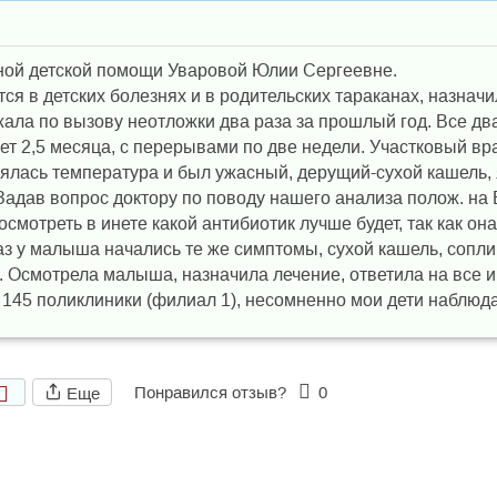
ной детской помощи Уваровой Юлии Сергеевне.
ся в детских болезнях и в родительских тараканах, назначи
зжала по вызову неотложки два раза за прошлый год. Все д
еет 2,5 месяца, с перерывами по две недели. Участковый вр
нялась температура и был ужасный, дерущий-сухой кашель, 
адав вопрос доктору по поводу нашего анализа полож. на Br
мотреть в инете какой антибиотик лучше будет, так как он
аз у малыша начались те же симптомы, сухой кашель, сопли
. Осмотрела малыша, назначила лечение, ответила на все 
145 поликлиники (филиал 1), несомненно мои дети наблюдал
Понравился отзыв?
0
Еще