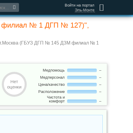
Войти на портал
Эль-Монте
М филиал № 1 ДГП № 127)",
 г.Москва (ГБУЗ ДГП № 145 ДЗМ филиал № 1
Медпомощь
–
Медперсонал
–
Нет
Цена/качество
–
оценки
Расположение
–
Чистота и
комфорт
–