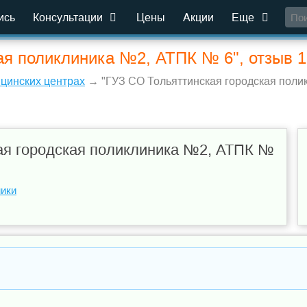
ись
Консультации
Цены
Акции
Еще
ая поликлиника №2, АТПК № 6", отзыв 1
ицинских центрах
→ "ГУЗ СО Тольяттинская городская полик
ая городская поликлиника №2, АТПК №
ники