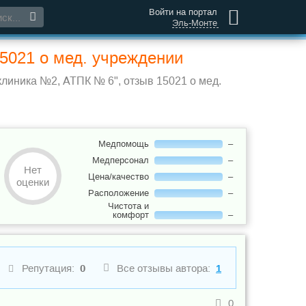
Войти на портал
Эль-Монте
5021 о мед. учреждении
линика №2, АТПК № 6", отзыв 15021 о мед.
Медпомощь
–
Медперсонал
–
Нет
Цена/качество
–
оценки
Расположение
–
Чистота и
комфорт
–
Репутация:
0
Все отзывы автора:
1
0