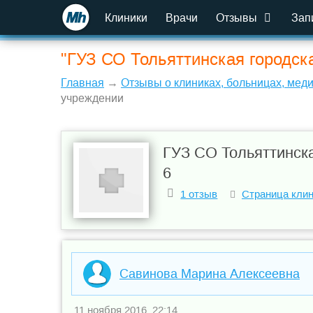
Клиники
Врачи
Отзывы
Зап
"ГУЗ СО Тольяттинская городск
Главная
→
Отзывы о клиниках, больницах, мед
учреждении
ГУЗ СО Тольяттинск
6
1 отзыв
Страница кли
Савинова Марина Алексеевна
11 ноября 2016, 22:14