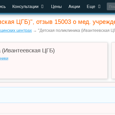
ись
Консультации
Цены
Акции
Еще
вская ЦГБ)", отзыв 15003 о мед. учрежд
ицинских центрах
→ "Детская поликлиника (Ивантеевская ЦГ
 (Ивантеевская ЦГБ)
иники