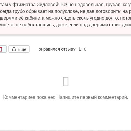
ам у фтизиатра Зидлевой! Вечно недовольная, грубая: когд
егда грубо обрывает на полуслове, не дав договорить; на 
верями её кабинета можно сидеть сколь угодно долго, пото
абинета, не наболтавшись, даже если под дверями стоит дл
Понравился отзыв?
0
Еще
Комментариев пока нет. Напишите первый комментарий.