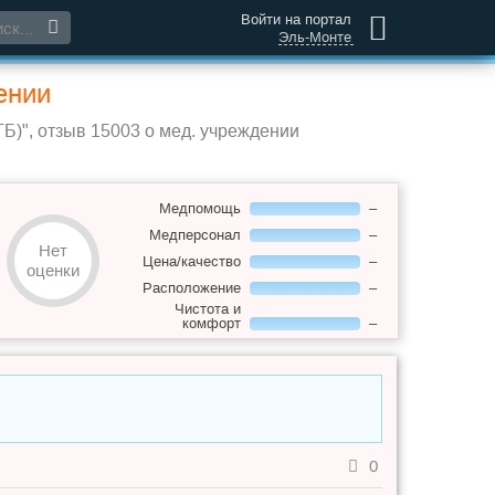
Войти на портал
Эль-Монте
ении
Б)", отзыв 15003 о мед. учреждении
Медпомощь
–
Медперсонал
–
Нет
Цена/качество
–
оценки
Расположение
–
Чистота и
комфорт
–
0