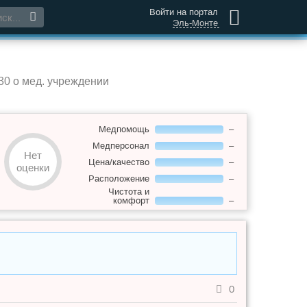
Войти на портал
Эль-Монте
30 о мед. учреждении
Медпомощь
–
Медперсонал
–
Нет
Цена/качество
–
оценки
Расположение
–
Чистота и
комфорт
–
0