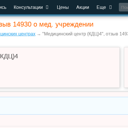
ись
Консультации
Цены
Акции
Еще
тзыв 14930 о мед. учреждении
ицинских центрах
→ "Медицинский центр (КДЦ)4", отзыв 149
(КДЦ)4