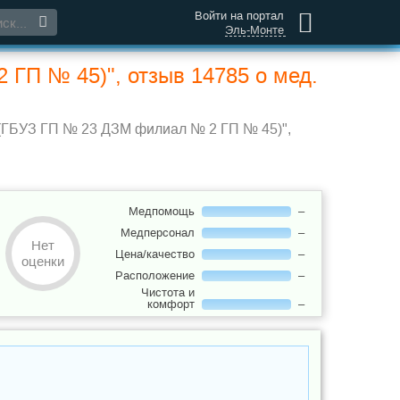
Войти на портал
Эль-Монте
 ГП № 45)", отзыв 14785 о мед.
 (ГБУЗ ГП № 23 ДЗМ филиал № 2 ГП № 45)",
Медпомощь
–
Медперсонал
–
Нет
Цена/качество
–
оценки
Расположение
–
Чистота и
комфорт
–