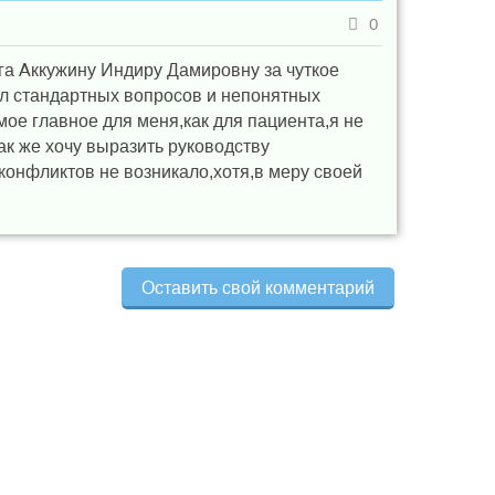
0
га Аккужину Индиру Дамировну за чуткое
ил стандартных вопросов и непонятных
мое главное для меня,как для пациента,я не
к же хочу выразить руководству
 конфликтов не возникало,хотя,в меру своей
Оставить свой комментарий