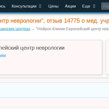
ись
Консультации
Цены
Акции
Еще
нтр неврологии", отзыв 14775 о мед. у
ицинских центрах
→ "Нейрон Клиник Европейский центр невр
пейский центр неврологии
ники