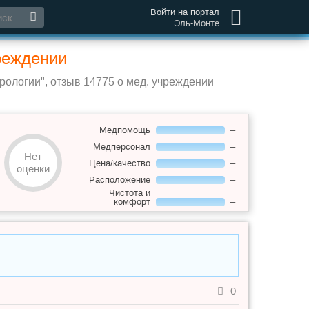
Войти на портал
Эль-Монте
чреждении
ологии", отзыв 14775 о мед. учреждении
Медпомощь
–
Медперсонал
–
Нет
Цена/качество
–
оценки
Расположение
–
Чистота и
комфорт
–
0