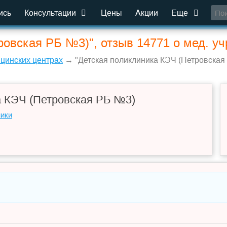
ись
Консультации
Цены
Акции
Еще
ровская РБ №3)", отзыв 14771 о мед. у
ицинских центрах
→ "Детская поликлиника КЭЧ (Петровская 
а КЭЧ (Петровская РБ №3)
ники