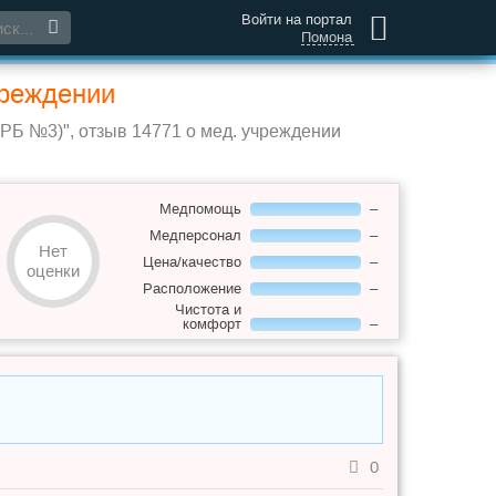
Войти на портал
Помона
чреждении
РБ №3)", отзыв 14771 о мед. учреждении
Медпомощь
–
Медперсонал
–
Нет
Цена/качество
–
оценки
Расположение
–
Чистота и
комфорт
–
0