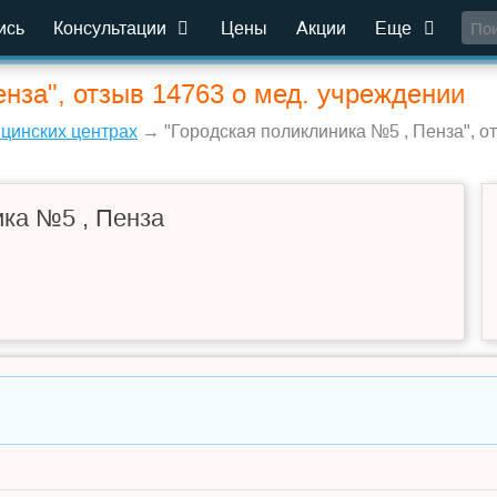
ись
Консультации
Цены
Акции
Еще
нза", отзыв 14763 о мед. учреждении
ицинских центрах
→ "Городская поликлиника №5 , Пенза", о
ика №5 , Пенза