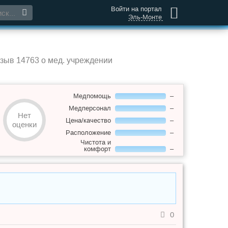
Войти на портал
Эль-Монте
тзыв 14763 о мед. учреждении
Медпомощь
–
Медперсонал
–
Нет
Цена/качество
–
оценки
Расположение
–
Чистота и
комфорт
–
0