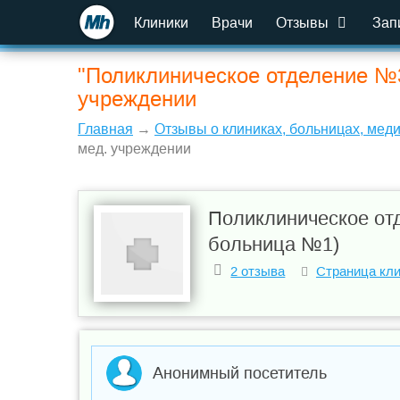
Клиники
Врачи
Отзывы
Зап
"Поликлиническое отделение №3
учреждении
Главная
→
Отзывы о клиниках, больницах, мед
мед. учреждении
Поликлиническое от
больница №1)
2 отзыва
Страница кл
Анонимный посетитель