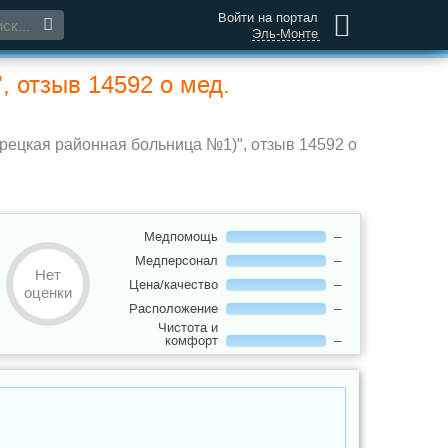
Войти на портал
Эль-Монте
 отзыв 14592 о мед.
ецкая районная больница №1)", отзыв 14592 о
Медпомощь
–
Медперсонал
–
Нет
Цена/качество
–
оценки
Расположение
–
Чистота и
комфорт
–