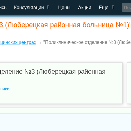
ись
Консультации
Цены
Акции
Еще
 (Люберецкая районная больница №1)",
ицинских центрах
→ "Поликлиническое отделение №3 (Любер
деление №3 (Люберецкая районная
иники