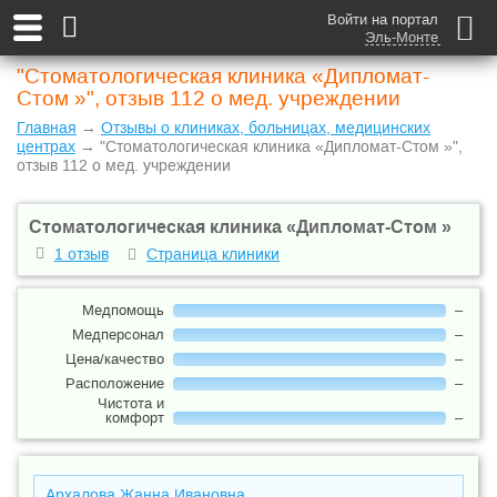
Войти на портал
Эль-Монте
"Стоматологическая клиника «Дипломат-
Стом »", отзыв 112 о мед. учреждении
Главная
→
Отзывы о клиниках, больницах, медицинских
центрах
→ "Стоматологическая клиника «Дипломат-Стом »",
отзыв 112 о мед. учреждении
Стоматологическая клиника «Дипломат-Стом »
1 отзыв
Страница клиники
Медпомощь
–
Медперсонал
–
Цена/качество
–
Расположение
–
Чистота и
комфорт
–
Архалова Жанна Ивановна