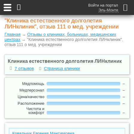
Войти на портал
Эль-Монте
"Клиника естественного долголетия
ЛИНклиник", отзыв 111 о мед. учреждении
Главная
→
Отзывы о клиниках, больницах, медицинских
центрах
→ "Клиника естественного долголетия ЛИНклиник",
отзыв 111 о мед. учреждении
Клиника естественного долголетия ЛИНклиник
7 отзывов
Страница клиники
Медпомощь
–
Медперсонал
–
Цена/качество
–
Расположение
–
Чистота и
комфорт
–
Ковальчук Евгения Максимовна