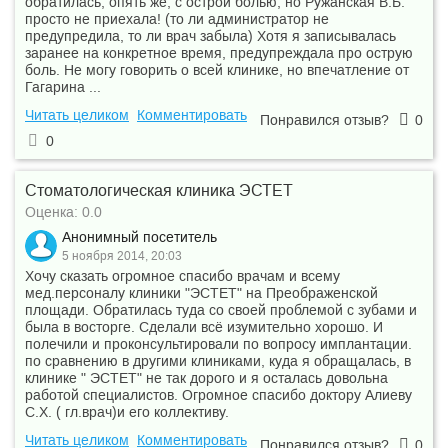
обратилась, опять же, с острой болью, но Ружанская В.Б.
просто не приехала! (то ли администратор не
предупредила, то ли врач забыла) Хотя я записывалась
заранее на конкретное время, предупреждала про острую
боль. Не могу говорить о всей клинике, но впечатление от
Гагарина ...
Читать целиком
Комментировать
Понравился отзыв?
0
0
Стоматологическая клиника ЭСТЕТ
Оценка: 0.0
Анонимный посетитель
5 ноября 2014, 20:03
Хочу сказать огромное спасибо врачам и всему
мед.персоналу клиники "ЭСТЕТ" на Преображенской
площади. Обратилась туда со своей проблемой с зубами и
была в восторге. Сделали всё изумительно хорошо. И
полечили и проконсультировали по вопросу имплантации.
по сравнению в другими клиниками, куда я обращалась, в
клинике " ЭСТЕТ" не так дорого и я осталась довольна
работой специалистов. Огромное спасибо доктору Алиеву
С.Х. ( гл.врач)и его коллективу.
Читать целиком
Комментировать
Понравился отзыв?
0