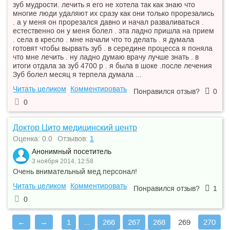
зуб мудрости. лечить я его не хотела так как знаю что
многие люди удаляют их сразу как они только прорезались
. а у меня он прорезался давно и начал разваливаться .
естественно он у меня болел . эта ладно пришла на прием
. села в кресло . мне начали что то делать . я думала
готовят чтобы вырвать зуб . в середине процесса я поняла
что мне лечить . ну ладно думаю врачу лучше знать . в
итоги отдала за зуб 4700 р . я была в шоке .после лечения
Зуб болел месяц я терпела думала ...
Читать целиком
Комментировать
Понравился отзыв?
0
0
Доктор Цито медицинский центр
Оценка: 0.0
Отзывов:
1
Анонимный посетитель
3 ноября 2014, 12:58
Очень внимательный мед.персонал!
Читать целиком
Комментировать
Понравился отзыв?
1
0
←
→
1
...
266
267
268
269
270