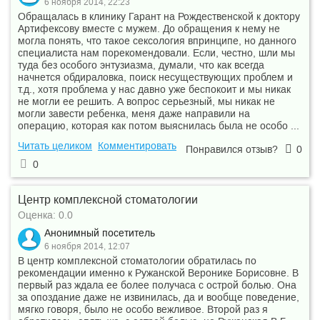
6 ноября 2014, 22:23
Обращалась в клинику Гарант на Рождественской к доктору
Артифексову вместе с мужем. До обращения к нему не
могла понять, что такое сексология впринципе, но данного
специалиста нам порекомендовали. Если, честно, шли мы
туда без особого энтузиазма, думали, что как всегда
начнется обдираловка, поиск несуществующих проблем и
т.д., хотя проблема у нас давно уже беспокоит и мы никак
не могли ее решить. А вопрос серьезный, мы никак не
могли завести ребенка, меня даже направили на
операцию, которая как потом выяснилась была не особо ...
Читать целиком
Комментировать
Понравился отзыв?
0
0
Центр комплексной стоматологии
Оценка: 0.0
Анонимный посетитель
6 ноября 2014, 12:07
В центр комплексной стоматологии обратилась по
рекомендации именно к Ружанской Веронике Борисовне. В
первый раз ждала ее более получаса с острой болью. Она
за опоздание даже не извинилась, да и вообще поведение,
мягко говоря, было не особо вежливое. Второй раз я