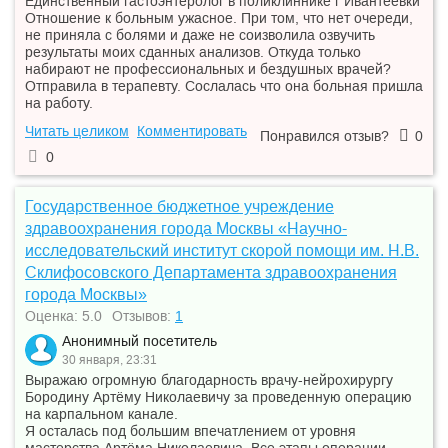
Единственный гастоэнтеролог в поликлиннике г Ивантеевки
Отношение к больным ужасное. При том, что нет очереди,
не приняла с болями и даже не соизволила озвучить
результаты моих сданных анализов. Откуда только
набирают не профессиональных и бездушных врачей?
Отправила в терапевту. Сослалась что она больная пришла
на работу.
Читать целиком
Комментировать
Понравился отзыв?
0
0
Государственное бюджетное учреждение
здравоохранения города Москвы «Научно-
исследовательский институт скорой помощи им. Н.В.
Склифосовского Департамента здравоохранения
города Москвы»
Оценка: 5.0
Отзывов:
1
Анонимный посетитель
30 января, 23:31
Выражаю огромную благодарность врачу-нейрохирургу
Бородину Артёму Николаевичу за проведенную операцию
на карпальном канале.
Я осталась под большим впечатлением от уровня