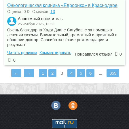
Онкологическая клиника «Евроонко» в Краснодаре
Оценка: 0.0
Отзывов:
13
Анонимный посетитель
25 ноября 2025, 16:53
Очень благодарна Хадж Диане Сагубовне за помощь в
лечении экземы. Внимательный, грамотный и приятный в
общении доктор. Спасибо за чёткие рекомендации и
результат!
Читать целиком
Комментировать
Понравился отзыв?
0
0
←
→
1
2
3
4
5
6
...
359