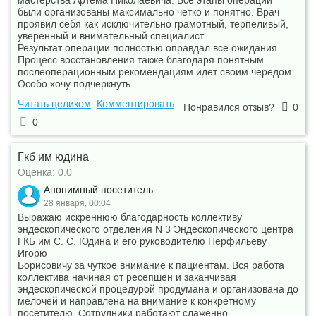
мастерства Артёма Николаевича. Все этапы операции
были организованы максимально четко и понятно. Врач
проявил себя как исключительно грамотный, терпеливый,
уверенный и внимательный специалист.
Результат операции полностью оправдал все ожидания.
Процесс восстановления также благодаря понятным
послеоперационным рекомендациям идет своим чередом.
Особо хочу подчеркнуть ...
Читать целиком
Комментировать
Понравился отзыв?
0
0
Гкб им юдина
Оценка: 0.0
Анонимный посетитель
28 января, 00:04
Выражаю искреннюю благодарность коллективу
эндескопического отделения N 3 Эндескопического центра
ГКБ им С. С. Юдина и его руководителю Перфильеву
Игорю
Борисовичу за чуткое внимание к пациентам. Вся работа
коллектива начиная от ресепшен и заканчивая
эндескопической процедурой продумана и организована до
мелочей и направлена на внимание к конкретному
посетителю. Сотрудники работают слаженно