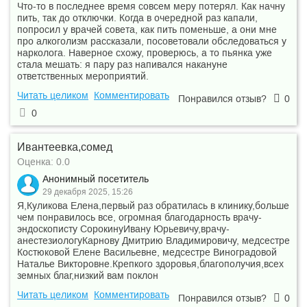
Что-то в последнее время совсем меру потерял. Как начну
пить, так до отключки. Когда в очередной раз капали,
попросил у врачей совета, как пить поменьше, а они мне
про алкоголизм рассказали, посоветовали обследоваться у
нарколога. Наверное схожу, проверюсь, а то пьянка уже
стала мешать: я пару раз напивался накануне
ответственных мероприятий.
Читать целиком
Комментировать
Понравился отзыв?
0
0
Ивантеевка,сомед
Оценка: 0.0
Анонимный посетитель
29 декабря 2025, 15:26
Я,Куликова Елена,первый раз обратилась в клинику,больше
чем понравилось все, огромная благодарность врачу-
эндоскописту СорокинуИвану Юрьевичу,врачу-
анестезиологуКарнову Дмитрию Владимировичу, медсестре
Костюковой Елене Васильевне, медсестре Виноградовой
Наталье Викторовне.Крепкого здоровья,благополучия,всех
земных благ,низкий вам поклон
Читать целиком
Комментировать
Понравился отзыв?
0