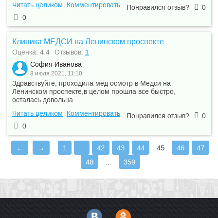
Читать целиком
Комментировать
Понравился отзыв?
0
0
Клиника МЕДСИ на Ленинском проспекте
Оценка: 4.4
Отзывов:
1
София Иванова
8 июля 2021, 11:10
Здравствуйте, проходила мед осмотр в Медси на
Ленинском проспекте,в целом прошла все быстро,
осталась довольна
Читать целиком
Комментировать
Понравился отзыв?
0
0
←
→
1
...
42
43
44
45
46
47
48
...
359