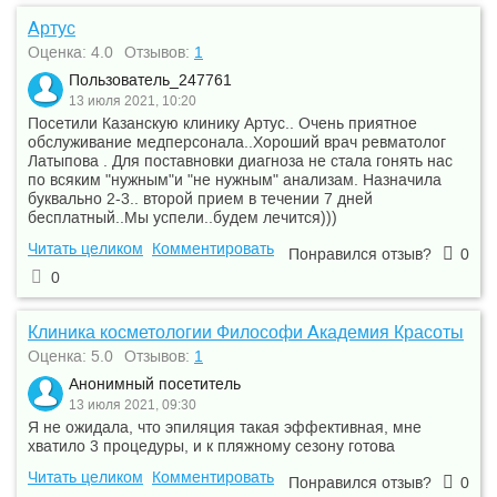
Артус
Оценка: 4.0
Отзывов:
1
Пользователь_247761
13 июля 2021, 10:20
Посетили Казанскую клинику Артус.. Очень приятное
обслуживание медперсонала..Хороший врач ревматолог
Латыпова . Для поставновки диагноза не стала гонять нас
по всяким "нужным"и "не нужным" анализам. Назначила
буквально 2-3.. второй прием в течении 7 дней
бесплатный..Мы успели..будем лечится)))
Читать целиком
Комментировать
Понравился отзыв?
0
0
Клиника косметологии Философи Академия Красоты
Оценка: 5.0
Отзывов:
1
Анонимный посетитель
13 июля 2021, 09:30
Я не ожидала, что эпиляция такая эффективная, мне
хватило 3 процедуры, и к пляжному сезону готова
Читать целиком
Комментировать
Понравился отзыв?
0