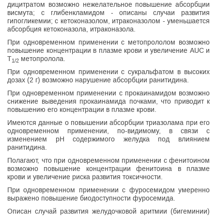
дицитратом возможно нежелательное повышение абсорбции
висмута; с глибенкламидом - описаны случаи развития
гипогликемии; с кетоконазолом, итраконазолом - уменьшается
абсорбция кетоконазола, итраконазола.
При одновременном применении с метопрололом возможно
повышение концентрации в плазме крови и увеличение AUC и
T
метопролола.
1/2
При одновременном применении с сукральфатом в высоких
дозах (2 г) возможно нарушение абсорбции ранитидина.
При одновременном применении с прокаинамидом возможно
снижение выведения прокаинамида почками, что приводит к
повышению его концентрации в плазме крови.
Имеются данные о повышении абсорбции триазолама при его
одновременном применении, по-видимому, в связи с
изменением pH содержимого желудка под влиянием
ранитидина.
Полагают, что при одновременном применении с фенитоином
возможно повышение концентрации фенитоина в плазме
крови и увеличение риска развития токсичности.
При одновременном применении с фуросемидом умеренно
выражено повышение биодоступности фуросемида.
Описан случай развития желудочковой аритмии (бигеминии)