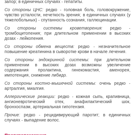
запор; в единичных случаях - гепатиты.
Со стороны ЦНС:
редко - головная боль, головокружение,
чувство усталости, нечеткость зрения; в единичных случаях (у
тяжелобольных) - спутанность сознания, галлюцинации.
Со стороны системы кроветворения:
редко -
тромбоцитопения; при длительном применении в высоких
дозах - лейкопения.
Со стороны обмена веществ:
редко - незначительное
повышение креатинина в сыворотке крови в начале лечения.
Со стороны эндокринной системы:
при длительном
применении в высоких дозах возможны увеличение
содержания пролактина, гинекомастия, аменорея,
импотенция, снижение либидо.
Со стороны костно-мышечной системы:
очень редко -
артралгия, миалгия.
Аллергические реакции:
редко - кожная сыпь, крапивница,
ангионевротический отек, анафилактический шок,
бронхоспазм, артериальная гипотензия.
Прочие:
редко - рецидивирующий паротит; в единичных
случаях - выпадение волос.