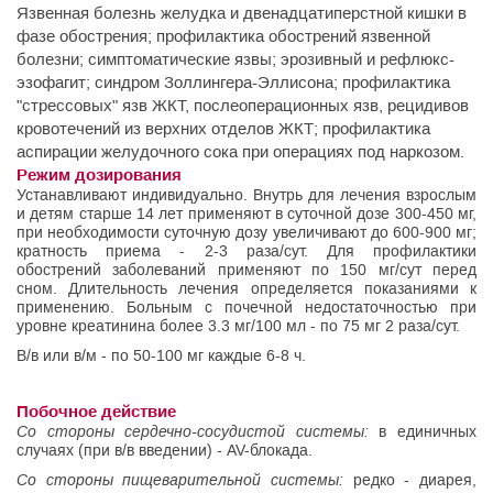
Язвенная болезнь желудка и двенадцатиперстной кишки в
фазе обострения; профилактика обострений язвенной
болезни; симптоматические язвы; эрозивный и рефлюкс-
эзофагит; синдром Золлингера-Эллисона; профилактика
"стрессовых" язв ЖКТ, послеоперационных язв, рецидивов
кровотечений из верхних отделов ЖКТ; профилактика
аспирации желудочного сока при операциях под наркозом.
Режим дозирования
Устанавливают индивидуально. Внутрь для лечения взрослым
и детям старше 14 лет применяют в суточной дозе 300-450 мг,
при необходимости суточную дозу увеличивают до 600-900 мг;
кратность приема - 2-3 раза/сут. Для профилактики
обострений заболеваний применяют по 150 мг/сут перед
сном. Длительность лечения определяется показаниями к
применению. Больным с почечной недостаточностью при
уровне креатинина более 3.3 мг/100 мл - по 75 мг 2 раза/сут.
В/в или в/м - по 50-100 мг каждые 6-8 ч.
Побочное действие
Со стороны сердечно-сосудистой системы:
в единичных
случаях (при в/в введении) - AV-блокада.
Со стороны пищеварительной системы:
редко - диарея,