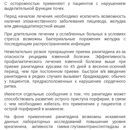
С осторожностью применяют у пациентов с нарушением
выделительной функции почек.
Перед началом лечения необходимо исключить возможность
наличия злокачественного заболевания пищевода, желудка
или двенадцатиперстной кишки.
При длительном лечении у ослабленных больных в условиях
стресса возможны бактериальные поражения желудка с
последующим распространением инфекции.
Нежелательно резкое прекращение приема ранитидина из-за
опасности рецидива язвенной болезни. Эффективность
профилактического лечения язвенной болезни выше при
приеме ранитидина курсами по 45 дней в весенне-осенний
период, чем при постоянном приеме. Быстрое в/в введение
ранитидина в редких случаях вызывает брадикардию, обычно
у пациентов, предрасположенных к нарушению сердечного
ритма.
Имеются отдельные сообщения о том, что ранитидин может
способствовать развитию острого приступа порфирии, в связи
с чем необходимо избегать его применения у пациентов с
острой порфирией в анамнезе.
На фоне применения ранитидина возможны искажения
данных лабораторных исследований: повышение уровня
креатинина, активности гамма-глутамилтранспептидазы и