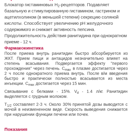
Блокатор гистаминовых H
-рецепторов. Подавляет
2
базальную и стимулированную гистамином, гастрином и
ацетилхолином (в меньшей степени) секрецию соляной
кислоты. Способствует увеличению рН желудочного
содержимого и снижает активность пепсина.
Продолжительность действия ранитидина при однократном
приеме - 12 ч.
Фармакокинетика
После приема внутрь ранитидин быстро абсорбируется из
ЖКТ. Прием пищи и антацидов незначительно влияет на
степень всасывания. Подвергается эффекту "первого
прохождения" через печень. C
в плазме достигается через
max
2 ч после однократного приема внутрь. После в/м введения
быстро и практически полностью всасывается из места
инъекции. C
достигается через 15 мин.
max
Связывание с белками - 15%. V
- 1.4 л/кг. Ранитидин
d
выделяется с грудным молоком.
T
составляет 2-3 ч. Около 30% принятой дозы выводится с
1/2
мочой в неизмененном виде. Скорость выведения снижается
при нарушении функции печени или почек.
Показания