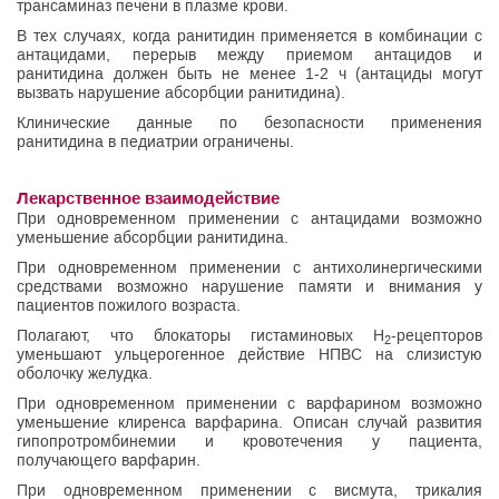
трансаминаз печени в плазме крови.
В тех случаях, когда ранитидин применяется в комбинации с
антацидами, перерыв между приемом антацидов и
ранитидина должен быть не менее 1-2 ч (антациды могут
вызвать нарушение абсорбции ранитидина).
Клинические данные по безопасности применения
ранитидина в педиатрии ограничены.
Лекарственное взаимодействие
При одновременном применении с антацидами возможно
уменьшение абсорбции ранитидина.
При одновременном применении с антихолинергическими
средствами возможно нарушение памяти и внимания у
пациентов пожилого возраста.
Полагают, что блокаторы гистаминовых H
-рецепторов
2
уменьшают ульцерогенное действие НПВС на слизистую
оболочку желудка.
При одновременном применении с варфарином возможно
уменьшение клиренса варфарина. Описан случай развития
гипопротромбинемии и кровотечения у пациента,
получающего варфарин.
При одновременном применении с висмута, трикалия