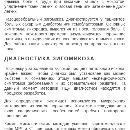
одышка, боль в груди при дыхании, кашель с мокротой,
уплотнение ткани легких, очаговая тень или затемнение доли
легких.
Назоцеребральный зигомикоз, диагностируется у пациентов,
больных сахарным диабетом или гемобластозами. Основные
симптомы: лихорадка, выделения из носа, головная боль. С
течением некоторого времени визуализируется поражение
глазницы, а в выделениях из носа появляются примеси крови.
Для заболевания характерен переход за пределы полости
носа.
ДИАГНОСТИКА ЗИГОМИКОЗА
Поскольку у заболевания высокий процент летального исхода,
крайне важно, чтобы диагноз был установлен как можно
быстрее. К сожалению, этому мешает неспецифичность
симптомов заболевания и их стремительное развитие. На
данный момент методики ПЦР диагностики находятся в
процессе разработки.
Для определения зигомицет используется микроскопия
материалов из очагов поражения. Хотя это исследование в
силу специфических особенностей требует повторного
проведения.
Кроме микологических методов успешно зарекомендовали
себя МРТ и КТ, при помощи которых можно обнаружить очаги