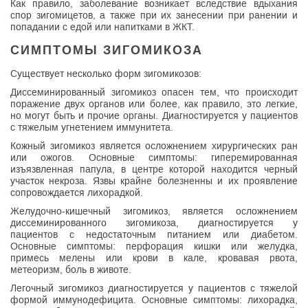
Как правило, заболевание возникает вследствие вдыхания
спор зигомицетов, а также при их занесении при ранении и
попадании с едой или напитками в ЖКТ.
СИМПТОМЫ ЗИГОМИКОЗА
Существует несколько форм зигомикозов:
Диссеминированный зигомикоз опасен тем, что происходит
поражение двух органов или более, как правило, это легкие,
но могут быть и прочие органы. Диагностируется у пациентов
с тяжелым угнетением иммунитета.
Кожный зигомикоз является осложнением хирургических ран
или ожогов. Основные симптомы: гиперемированная
изъязвленная папула, в центре которой находится черный
участок некроза. Язвы крайне болезненны и их проявление
сопровождается лихорадкой.
Желудочно-кишечный зигомикоз, является осложнением
диссеминированного зигомикоза, диагностируется у
пациентов с недостаточным питанием или диабетом.
Основные симптомы: перфорация кишки или желудка,
примесь мелены или крови в кале, кровавая рвота,
метеоризм, боль в животе.
Легочный зигомикоз диагностируется у пациентов с тяжелой
формой иммунодефицита. Основные симптомы: лихорадка,