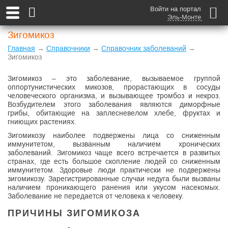
Войти на портал
Эль-Монте
Зигомикоз
Главная
→
Справочники
→
Справочник заболеваний
→
Зигомикоз
Зигомикоз – это заболевание, вызываемое группой
оппортунистических микозов, прорастающих в сосуды
человеческого организма, и вызывающее тромбоз и некроз.
Возбудителем этого заболевания являются диморфные
грибы, обитающие на заплесневелом хлебе, фруктах и
гниющих растениях.
Зигомикозу наиболее подвержены лица со сниженным
иммунитетом, вызванным наличием хронических
заболеваний. Зигомикоз чаще всего встречается в развитых
странах, где есть большое скопление людей со сниженным
иммунитетом. Здоровые люди практически не подвержены
зигомикозу. Зарегистрированные случаи недуга были вызваны
наличием проникающего ранения или укусом насекомых.
Заболевание не передается от человека к человеку.
ПРИЧИНЫ ЗИГОМИКОЗА