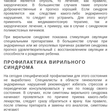
таковой является опухоль, то лечение, как правило,
хирургическое. В большинстве случаев такие опухоли
доброкачественные и прогноз хороший. Если синдром
проявляется как следствие какого-либо эндокринного
нарушения, то следует его устранить. Для этого могут
применять как медикаментозную терапию, так и
хирургическое лечение, к примеру, как в случае с синдромом
поликистозных яичников.
При вирильном синдроме показана стимуляция овуляции
специальными препаратами. В большинстве случае при
эндокринных или же опухолевых причинах развития синдрома
прогноз удовлетворительный с восстановлением овуляции и
способности к рождению ребенка.
ПРОФИЛАКТИКА ВИРИЛЬНОГО
СИНДРОМА
На сегодня специфической профилактики для этого состояния
не выработано. Специалисты в области гинекологии и
эндокринных нарушений рекомендуют избегать стрессов и
периодически консультироваться у них по поводу своего
состояния. В случаях, если симптомы вирильного синдрома
начинают проявляться по причине приема какого-либо
лекарства, следует сразу обратиться к врачу. Как правило,
после отмены препарата и замены его аналогом, симптомы
исчезают.