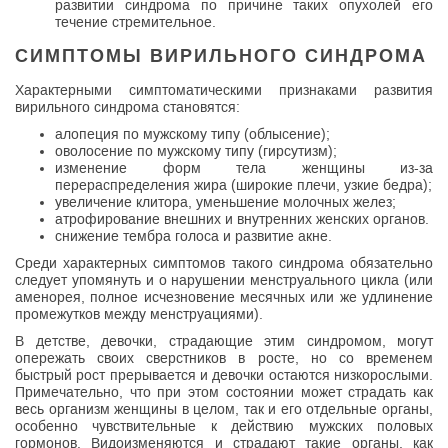
развитии синдрома по причине таких опухолей его
течение стремительное.
СИМПТОМЫ ВИРИЛЬНОГО СИНДРОМА
Характерными симптоматическими признаками развития
вирильного синдрома становятся:
алопеция по мужскому типу (облысение);
оволосение по мужскому типу (гирсутизм);
изменение форм тела женщины из-за
перераспределения жира (широкие плечи, узкие бедра);
увеличение клитора, уменьшение молочных желез;
атрофирование внешних и внутренних женских органов.
снижение тембра голоса и развитие акне.
Среди характерных симптомов такого синдрома обязательно
следует упомянуть и о нарушении менструального цикла (или
аменорея, полное исчезновение месячных или же удлинение
промежутков между менструациями).
В детстве, девочки, страдающие этим синдромом, могут
опережать своих сверстников в росте, но со временем
быстрый рост прерывается и девочки остаются низкорослыми.
Примечательно, что при этом состоянии может страдать как
весь организм женщины в целом, так и его отдельные органы,
особенно чувствительные к действию мужских половых
гормонов. Видоизменяются и страдают такие органы, как