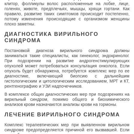
клитор, фолликулы волос расположенные на лобке, лице,
голенях, животе, предплечьях, мышцы, хрящи гортани. Как
правило, развитие таких симптомов происходит постепенно,
потому изменения происходящие с организмом женщины
плохо заметны.
ДИАГНОСТИКА ВИРИЛЬНОГО
СИНДРОМА
Постановкой диагноза вирильного синдрома должны
заниматься такие специалисты, как гинеколог, эндокринолог.
При подозрении на развитие андрогенстимулирующих
опухолей может потребоваться консультация онколога. Если
опухоль будет обнаружена, потребуется комплекс мер по ее
диагностике, включающий биопсию с дальнейшим
гистологическим и цитологическим исследованием, МРТ и КТ,
рентгенографию и УЗИ надпочечников.
В комплексе общих диагностических мер при подозрениях на
вирильный синдром, помимо общего и биохимического
анализов крови назначаются анализы крови на гормоны.
ЛЕЧЕНИЕ ВИРИЛЬНОГО СИНДРОМА
Комплекс терапевтических мер при выявленном вирильном
синдроме предопределяется причиной его вызвавшей. Если