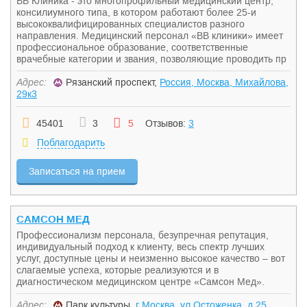
ВВ Клиника - это многопрофильный медицинский центр,
консилиумного типа, в котором работают более 25-и
высококвалифицированных специалистов разного
направления. Медицинский персонал «ВВ клиники» имеет
профессиональное образование, соответственные
врачебные категории и звания, позволяющие проводить пр
Адрес:
Рязанский проспект,
Россия, Москва, Михайлова,
29к3
45401
3
5
Отзывов:
3
Поблагодарить
Записаться на прием
САМСОН МЕД
Профессионализм персонала, безупречная репутация,
индивидуальный подход к клиенту, весь спектр лучших
услуг, доступные цены и неизменно высокое качество – вот
слагаемые успеха, которые реализуются и в
диагностическом медицинском центре «Самсон Мед».
Адрес:
Парк культуры,
г Москва, ул Остоженка, д 25