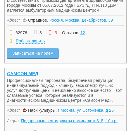
В соответствии с Приказом Департамента здравоохранения
города Москвы от 05.07.2012 года ГБУЗ "ДГП №110 ДЗМ"
является амбулаторным медицинским центром.
Адрес:
Отрадное,
Россия, Москва, Декабристов, 39
62976
8
5
Отзывов:
12
Поблагодарить
Записаться на прием
САМСОН МЕД
Профессионализм персонала, безупречная репутация,
индивидуальный подход к клиенту, весь спектр лучших
услуг, доступные цены и неизменно высокое качество – вот
слагаемые успеха, которые реализуются и в
диагностическом медицинском центре «Самсон Мед».
Адрес:
Парк культуры,
г Москва, ул Остоженка, д 25
Акции:
Подарочные сертификаты номиналом 3, 5, 10 т.р.