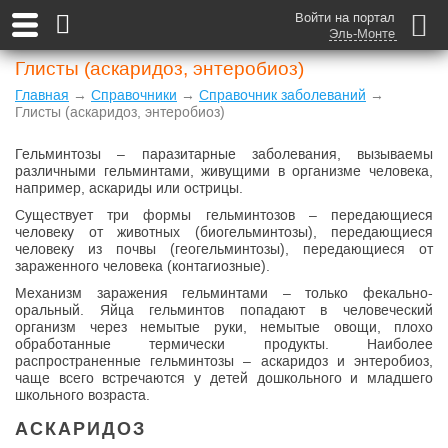
Войти на портал
Эль-Монте
Глисты (аскаридоз, энтеробиоз)
Главная
→
Справочники
→
Справочник заболеваний
→
Глисты (аскаридоз, энтеробиоз)
Гельминтозы – паразитарные заболевания, вызываемы
различными гельминтами, живущими в организме человека,
например, аскариды или острицы.
Существует три формы гельминтозов – передающиеся
человеку от животных (биогельминтозы), передающиеся
человеку из почвы (геогельминтозы), передающиеся от
зараженного человека (контагиозные).
Механизм заражения гельминтами – только фекально-
оральный. Яйца гельминтов попадают в человеческий
организм через немытые руки, немытые овощи, плохо
обработанные термически продукты. Наиболее
распространенные гельминтозы – аскаридоз и энтеробиоз,
чаще всего встречаются у детей дошкольного и младшего
школьного возраста.
АСКАРИДОЗ