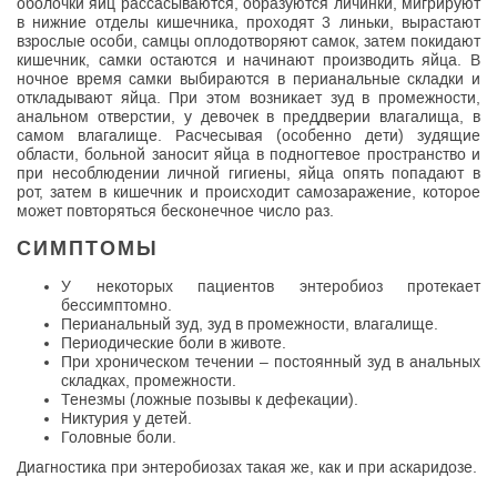
оболочки яиц рассасываются, образуются личинки, мигрируют
в нижние отделы кишечника, проходят 3 линьки, вырастают
взрослые особи, самцы оплодотворяют самок, затем покидают
кишечник, самки остаются и начинают производить яйца. В
ночное время самки выбираются в перианальные складки и
откладывают яйца. При этом возникает зуд в промежности,
анальном отверстии, у девочек в преддверии влагалища, в
самом влагалище. Расчесывая (особенно дети) зудящие
области, больной заносит яйца в подногтевое пространство и
при несоблюдении личной гигиены, яйца опять попадают в
рот, затем в кишечник и происходит самозаражение, которое
может повторяться бесконечное число раз.
СИМПТОМЫ
У некоторых пациентов энтеробиоз протекает
бессимптомно.
Перианальный зуд, зуд в промежности, влагалище.
Периодические боли в животе.
При хроническом течении – постоянный зуд в анальных
складках, промежности.
Тенезмы (ложные позывы к дефекации).
Никтурия у детей.
Головные боли.
Диагностика при энтеробиозах такая же, как и при аскаридозе.