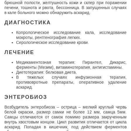
брюшной полости, желтушность кожи и склер при поражении
печени, тошнота и рвота, бессонница. В запущенных случаях
в кале больного можно обнаружить аскарид.
ДИАГНОСТИКА
Копрологическое исследование кала, исследование
мокроты, рентгенография легких.
Серологическое исследование крови.
ЛЕЧЕНИЕ
Медикаментозная терапия: Пирантел, Дикарис,
ферменты (Мезим), витаминотерапия, антигистамины.
Диетотерапия: белковая диета.
В тяжелых случаях инфузионная терапия,
противовротные препараты, оперативное удаление
аскарид.
ЭНТЕРОБИОЗ
Возбудитель энтеробиоза – острица – мелкий круглый червь
белой окраски, размер самки не более 12 мм, самца 5мм.
Самцы отличаются от самок помимо размера закрученным
внутрь хвостовым концом. Цикл развития отличается от цикла
аскарид. Попадая в кишечник, под действием ферментов