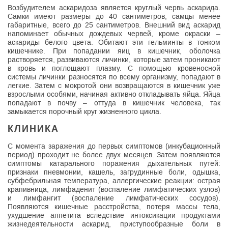
Возбудителем аскаридоза является круглый червь аскарида.
Самки имеют размеры до 40 сантиметров, самцы менее
габаритные, всего до 25 сантиметров. Внешний вид аскарид
напоминает обычных дождевых червей, кроме окраски –
аскариды белого цвета. Обитают эти гельминты в тонком
кишечнике. При попадании яиц в кишечник, оболочка
растворяется, развиваются личинки, которые затем проникают
в кровь и поглощают плазму. С помощью кровеносной
системы личинки разносятся по всему организму, попадают в
легкие. Затем с мокротой они возвращаются в кишечник уже
взрослыми особями, начиная активно откладывать яйца. Яйца
попадают в почву – оттуда в кишечник человека, так
замыкается порочный круг жизненного цикла.
КЛИНИКА
С момента заражения до первых симптомов (инкубационный
период) проходит не более двух месяцев. Затем появляются
симптомы катарального поражения дыхательных путей:
признаки пневмонии, кашель, загрудинные боли, одышка,
субфебрильная температура, аллергические реакции: острая
крапивница, лимфаденит (воспаление лимфатических узлов)
и лимфангит (воспаление лимфатических сосудов).
Появляются кишечные расстройства, потеря массы тела,
ухудшение аппетита вследствие интоксикации продуктами
жизнедеятельности аскарид, приступообразные боли в