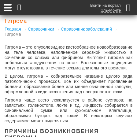
Войти на портал
Эль-Монте
Гигрома
Главная
→
Справочники
→
Справочник заболеваний
→
Гигрома
Гигрома – это опухолевидное кистообразное новообразование
на теле человека, наполненное серозной жидкостью в
сочетании со слизью или фибрином. Выглядит гигрома как
небольшая «подушечка» на коже. Болезненные ощущения
могут отсутствовать в течение весьма длительного времени.
В целом, гигрома – собирательное название целого ряда
патологических процессов. Все их объединяет проявление
болезни: образование более или менее означенной капсулы,
оформленной в виде возвышения над поверхностью кожи.
Гигрома чаще всего локализуется в районе суставов: на
запястьях, голеностопе, локте и т.д. Жидкость собирается в
синовиальной сумке или сухожильном влагалище,
образовывая бугорок над кожей. В некоторых случаях
содержимое может выделяться.
ПРИЧИНЫ ВОЗНИКНОВЕНИЯ