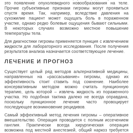
это появление опухолевидного новообразования на теле.
Прочие субъективные признаки гигромы могут проявиться
спустя время. Так, например, вследствие давления на
сухожилие пациент может ощущать боль в пораженном
участке, однако редко болевые ощущения бывают сильными.
В некоторых случаях возможно местное повышение
температуры тела.
Для диагностики гигромы применяется пункция с извлечением
жидкости для лабораторного исследования. После получения
результатов анализа назначается соответствующее лечение.
ЛЕЧЕНИЕ И ПРОГНОЗ
Существует целый ряд методов альтернативной медицины,
направленных на «рассасывание» гигромы, однако их
эффективность стоит ставить под сомнение. Наиболее
консервативным методом можно считать пункционную
терапию, цель которой – извлечь жидкость из пораженного
участка. Но подобная тактика далеко не всегда оправдана,
поскольку пункционное лечение часто провоцирует
последующее возникновение рецидивов.
Самый эффективный метод лечения гигромы – оперативное
вмешательство. Операция проводится с полным иссечением
ганглия. Практически всегда хирургическая операция
возможна под местной анестезией, общий наркоз требуется