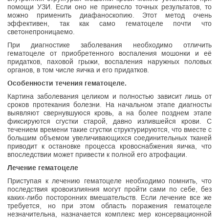
помощи УЗИ. Если оно не принесло точных результатов, то
можно применить диафаноскопию. Этот метод очень
эффективен, так как само гематоцеле почти что
светонепроницаемо.
При диагностике заболевания необходимо отличить
гематоцеле от приобретенного воспаления мошонки и её
придатков, паховой грыжи, воспаления наружных половых
органов, в том числе яичка и его придатков.
Особенности течения гематоцеле.
Картина заболевания целиком и полностью зависит лишь от
сроков протекания болезни. На начальном этапе диагносты
выявляют свернувшуюся кровь, а на более позднем этапе
фиксируются сгустки старой, давно излившейся крови. С
течением времени такие сгустки структурируются, что вместе с
большим объемом увеличивающихся соединительных тканей
приводит к остановке процесса кровоснабжения яичка, что
впоследствии может привести к полной его атрофации.
Лечение гематоцеле
Приступая к лечению гематоцеле необходимо помнить, что
последствия кровоизлияния могут пройти сами по себе, без
каких-либо посторонних вмешательств. Если лечение все же
требуется, но при этом область поражения гематоцеле
незначительна, назначается комплекс мер консервационной