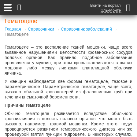
Войти на портал
Эль-Монте
Гематоцеле
Главная
→
Справочники
→
Справочник заболеваний
→
Гематоцеле
Гематоцеле – это воспаление тканей мошонки, чаще всего
вызванное нарушениями целостности кровеносных сосудов
половых органов. Как правило, подобное заболевание
проявляется у мужчин, при этом кровь скапливается в тканях
мошонки либо между листками влагалищной оболочки
яичника.
У женщин наблюдается две формы гематоцеле, тазовое и
параметрическое. Параметрическое гематоцеле, чаще всего,
вызвано обильной кровопотерей из фаллопиевых труб при
течении внематочной беременности.
Причины гематоцеле
Обычно гематоцеле развивается вследствие обильного
кровоизлияния в полость половых органов, что может быть
вызвано, например, травмой мошонки. Кроме этого, недуг
провоцируется развитием геморрагического диатеза или же
процедурой взятия пункции гидроцеле. В некоторых случаях,