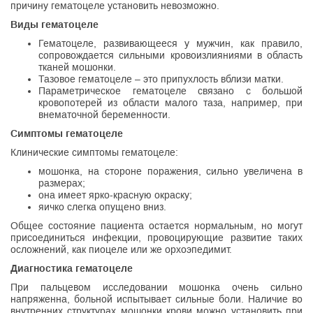
причину гематоцеле установить невозможно.
Виды гематоцеле
Гематоцеле, развивающееся у мужчин, как правило,
сопровождается сильными кровоизлияниями в область
тканей мошонки.
Тазовое гематоцеле – это припухлость вблизи матки.
Параметрическое гематоцеле связано с большой
кровопотерей из области малого таза, например, при
внематочной беременности.
Симптомы гематоцеле
Клинические симптомы гематоцеле:
мошонка, на стороне поражения, сильно увеличена в
размерах;
она имеет ярко-красную окраску;
яичко слегка опущено вниз.
Общее состояние пациента остается нормальным, но могут
присоединиться инфекции, провоцирующие развитие таких
осложнений, как пиоцеле или же орхоэпедимит.
Диагностика гематоцеле
При пальцевом исследовании мошонка очень сильно
напряженна, больной испытывает сильные боли. Наличие во
внутренних структурах мошонки крови можно установить при