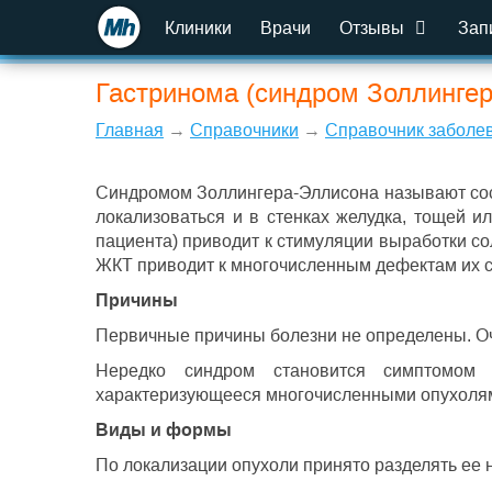
Клиники
Врачи
Отзывы
Зап
Гастринома (синдром Золлинге
Главная
→
Справочники
→
Справочник заболе
Синдромом Золлингера-Эллисона называют сос
локализоваться и в стенках желудка, тощей 
пациента) приводит к стимуляции выработки со
ЖКТ приводит к многочисленным дефектам их 
Причины
Первичные причины болезни не определены. Оче
Нередко синдром становится симптомом 
характеризующееся многочисленными опухолями 
Виды и формы
По локализации опухоли принято разделять ее н