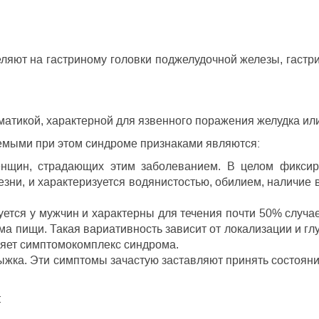
еляют на гастриному головки поджелудочной железы, гастр
атикой, характерной для язвенного поражения желудка ил
мыми при этом синдроме признаками являются:
енщин, страдающих этим заболеванием. В целом фиксир
зни, и характеризуется водянистостью, обилием, наличие 
ется у мужчин и характерны для течения почти 50% случае
ема пищи. Такая вариативность зависит от локализации и г
ляет симптомокомплекс синдрома.
рыжка. Эти симптомы зачастую заставляют принять состоя
: