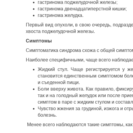
гастринома поджелудочной железы;
гастринома двенадцатиперстной кишки;
гастринома желудка.
Первый вид опухоли, в свою очередь, подразд
хвоста поджелудочной железы.
Симптомы
Симптоматика синдрома схожа с общей симптом
Наиболее специфичными, чаще всего наблюдае
Жидкий стул. Чаще регистрируется у ж
становится единственным симптомом боле
и съеденной пищи.
Боли вверху живота. Как правило, фиксиру
так и на голодный желудок или после при
симптом в паре с жидким стулом и состав
Чувство жжения за грудиной, изжога и от
болезнь.
Менее всего наблюдаются такие симптомы, как