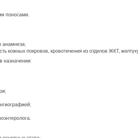
ми поносами.
о анамнеза;
ь кожных покровов, кровотечения из отделов ЖКТ, желтух
в назначении:
ри;
нгиографией;
роэнтеролога.
а основных этапа: