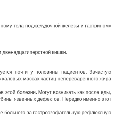
иному тела поджелудочной железы и гастриному
и двенадцатиперстной кишки.
уется почти у половины пациентов. Зачастую
в каловых массах частиц непереваренного жира
в этой болезни. Могут возникать как после еды,
лубины язвенных дефектов. Нередко именно этот
ние больного за гастроэзофагельную рефлюксную