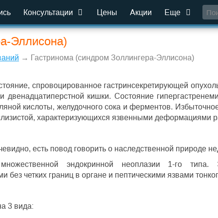
ись
Консультации
Цены
Акции
Еще
ра-Эллисона)
ваний
→ Гастринома (синдром Золлингера-Эллисона)
тояние, спровоцированное гастринсекретирующей опухоль
или двенадцатиперстной кишки. Состояние гипергастренем
ляной кислоты, желудочного сока и ферментов. Избыточно
слизистой, характеризующихся язвенными деформациями р
видно, есть повод говорить о наследственной природе не
множественной эндокринной неоплазии 1-го типа. Э
без четких границ в органе и пептическими язвами тонког
а 3 вида: