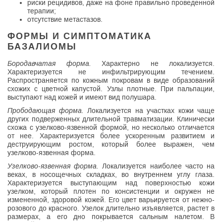
риски рецидивов, даже на фоне правильно проведенной
терапии;
отсутствие метастазов.
ФОРМЫ И СИМПТОМАТИКА
БАЗАЛИОМЫ
Бородавчатая форма.
Характерно не локализуется.
Характеризуется не инфильтрирующим течением.
Распространяется по кожным покровам в виде образований
схожих с цветной капустой. Узлы плотные. При пальпации,
выступают над кожей и имеют вид полушара.
Прободающая форма.
Локализуется на участках кожи чаще
других подверженных длительной травматизации. Клинически
схожа с узелково-язвенной формой, но несколько отличается
от нее. Характеризуется более ускоренным развитием и
деструирующим ростом, который более выражен, чем
узелково-язвенная форма.
Узелково-язвенная форма.
Локализуется наиболее часто на
веках, в носощечных складках, во внутреннем углу глаза.
Характеризуется выступающим над поверхностью кожи
узелком, который плотен по консистенции и окружен не
измененной, здоровой кожей. Его цвет варьируется от нежно-
розового до красного. Узелок длительно изъявляется, растет в
размерах, а его дно покрывается сальным налетом. В