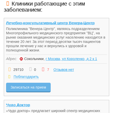
Клиники работающие с этим
заболеванием:
Лечебно-консультативный центр Венера-Центр
Поликлиника "Венера-Центр", являясь подразделением
Многопрофильного медицинского предприятия "ВЦ", на
рынке оказания медицинских услуг населению находится в
течение 20 лет. За этот период десятки тысяч пациентов
прошли лечение у нас и вернулись к здоровой и
полноценной жизни.
Адрес:
Сокольники,
г Москва, ул Короленко, д 2 к 1
29710
0
7
Отзывов нет
Поблагодарить
Записаться на прием
Чудо Доктор
«Чудо доктор» предлагает широкий спектр медицинских