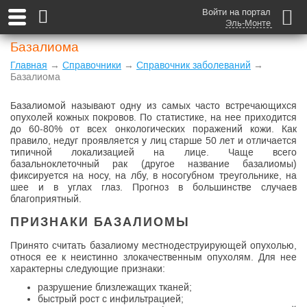
Войти на портал
Эль-Монте
Базалиома
Главная
→
Справочники
→
Справочник заболеваний
→
Базалиома
Базалиомой называют одну из самых часто встречающихся
опухолей кожных покровов. По статистике, на нее приходится
до 60-80% от всех онкологических поражений кожи. Как
правило, недуг проявляется у лиц старше 50 лет и отличается
типичной локализацией на лице. Чаще всего
базальноклеточный рак (другое название базалиомы)
фиксируется на носу, на лбу, в носогубном треугольнике, на
шее и в углах глаз. Прогноз в большинстве случаев
благоприятный.
ПРИЗНАКИ БАЗАЛИОМЫ
Принято считать базалиому местнодеструирующей опухолью,
относя ее к неистинно злокачественным опухолям. Для нее
характерны следующие признаки:
разрушение близлежащих тканей;
быстрый рост с инфильтрацией;