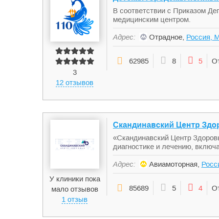
В соответствии с Приказом Де
медицинским центром.
Адрес:
Отрадное,
Россия, М
62985
8
5
О
3
12 отзывов
Скандинавский Центр Здо
«Скандинавский Центр Здоровь
диагностике и лечению, включ
Адрес:
Авиамоторная,
Росси
У клиники пока
85689
5
4
О
мало отзывов
1 отзыв