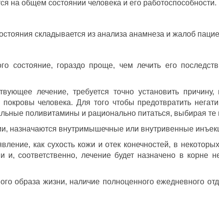
тся на общем состоянии человека и его работоспособности.
остояния складывается из анализа анамнеза и жалоб пациен
ого состояние, гораздо проще, чем лечить его последст
ствующее лечение, требуется точно установить причину,
 покровы человека. Для того чтобы предотвратить негат
альные поливитамины и рационально питаться, выбирая те 
ии, назначаются внутримышечные или внутривенные инъекц
вление, как сухость кожи и отек конечностей, в некотор
и и, соответственно, лечение будет назначено в корне н
ого образа жизни, наличие полноценного ежедневного от