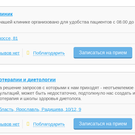
линик
ашей клинике организовано для удобства пациентов с 08.00 до 
оссе, 81
Записаться на прием
зывов нет
Поблагодарить
ихотерапии и диетологии
 на решение запросов с которыми к нам приходят - неотъемлемо
сультаций, может быть недостаточно, подтолкнуло нас создать 
хотерапия и школы здоровья диетолога.
бласть, Ярославль, Радищева, 10/12, 9
Записаться на прием
зывов нет
Поблагодарить