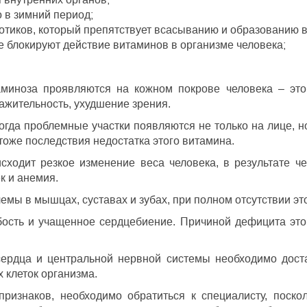
 в зимний период;
иотиков, который препятствует всасыванию и образованию 
 блокируют действие витаминов в организме человека;
аминоза проявляются на кожном покрове человека – это
ражительность, ухудшение зрения.
гда проблемные участки появляются не только на лице, н
 тоже последствия недостатка этого витамина.
сходит резкое изменение веса человека, в результате ч
к и анемия.
мы в мышцах, суставах и зубах, при полном отсутствии это
бость и учащенное сердцебиение. Причиной дефицита это
ердца и центральной нервной системы необходимо достат
 клеток организма.
изнаков, необходимо обратиться к специалисту, поскол