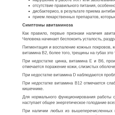
отсутствие правильного питания, особенно
дисбактериоз, в результате приема антиб
прием лекарственных препаратов, которые
Симптомы авитаминоза
Как правило, первые признаки наличия авит
Человека начинает беспокоить усталость, разд
Пигментация и воспаление кожных покровов, ко
витамина В2, более того, трещины на губах это
При недостатке цинка, витамина Е и В6, прои
отмечается поражение кожи, слизистых оболоче
При недостатке витамина D наблюдаются пробле
При недостатке витамина В12 отмечается сла
кишечнике.
Для нормального функционирования работы с
наступает общее энергетическое голодание всех
При наличии любых из вышеперечисленных пр