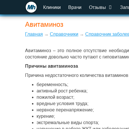
Клиники
Врачи
Отзывы
Зап
Авитаминоз
Главная
→
Справочники
→
Справочник заболе
Авитаминоз – это полное отсутствие необход
состояние довольно часто путают с гиповитами
Причины авитаминоза
Причина недостаточного количества витаминов 
беременность;
активный рост ребенка;
пожилой возраст;
вредные условия труда;
нервное перенапряжение;
курение;
экстремальные виды спорта;
нарушение в работе ЖКТ или заболевания