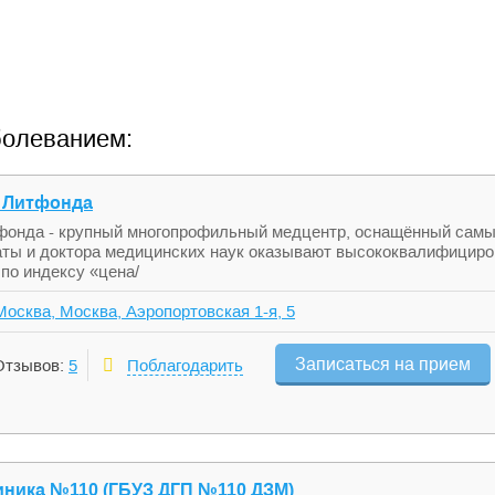
болеванием:
 Литфонда
фонда - крупный многопрофильный медцентр, оснащённый сам
ты и доктора медицинских наук оказывают высококвалифициров
по индексу «цена/
 Москва, Москва, Аэропортовская 1-я, 5
Записаться на прием
Отзывов:
5
Поблагодарить
иника №110 (ГБУЗ ДГП №110 ДЗМ)