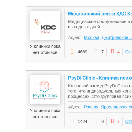
Медицинский центр КДС К
Медицинское обслуживание в н
выходных дней.
Адрес:
Москва, Дмитровское ш
У клиники пока
4689
7
4
От
нет отзывов
PsyDi Clinic - Клиника пс
Ключевой взгляд PsyDi Clinic
того, что индивидуальных кон
процессах. Это групповая пси
Адрес:
Россия, Ярославская о
У клиники пока
нет отзывов
1424
0
7
От