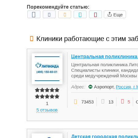
Порекомендуйте статью:
Еще
Клиники работающие с этим за
Центральная поликлиника
Центральная поликлиника Лит
Специалисты клиники, кандида
среди медучреждений Москвы 
Адрес:
Аэропорт,
Россия, г
73453
13
5
1
5 отзывов
Детская городская поликл